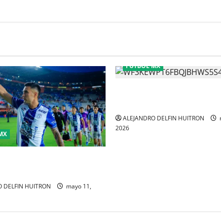
FÚTBOL MX
CHIVAS REMONTO A UNOS TI
GATITOS
ALEJANDRO DELFIN HUITRON
2026
MX
imina a Toluca y acaba con el
 tricampeonato
 DELFIN HUITRON
mayo 11,