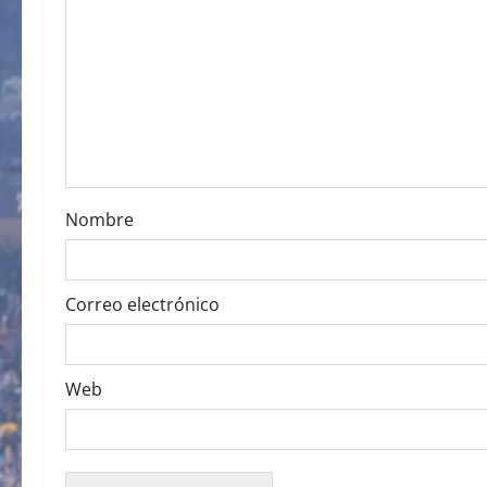
g
a
t
i
o
Nombre
n
Correo electrónico
Web