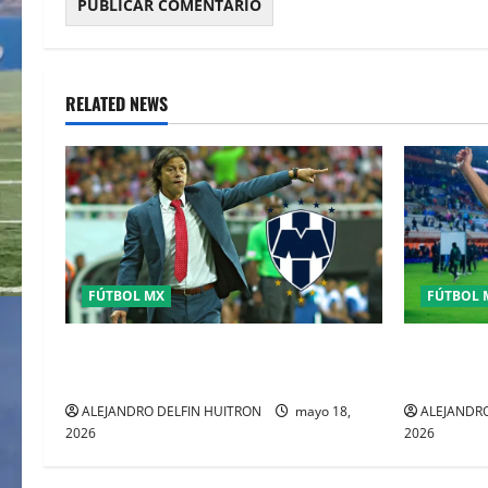
RELATED NEWS
FÚTBOL MX
FÚTBOL 
MATIAS ALMEYDA A LOS RAYADOS DE
Pachuca el
MONTERREY
sueño del
ALEJANDRO DELFIN HUITRON
mayo 18,
ALEJANDRO
2026
2026