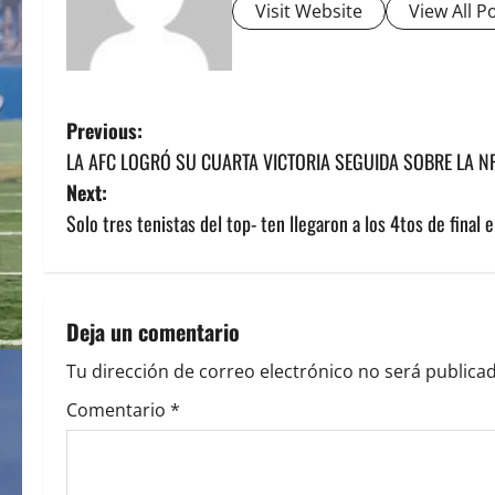
Visit Website
View All P
P
Previous:
LA AFC LOGRÓ SU CUARTA VICTORIA SEGUIDA SOBRE LA N
o
Next:
s
Solo tres tenistas del top- ten llegaron a los 4tos de final 
t
n
Deja un comentario
a
Tu dirección de correo electrónico no será publicad
v
Comentario
*
i