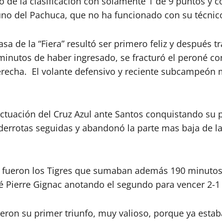
e la clasificación con solamente 1 de 9 puntos y co
uno del Pachuca, que no ha funcionado con su técnic
asa de la “Fiera” resultó ser primero feliz y después t
 minutos de haber ingresado, se fracturó el peroné con
recha. El volante defensivo y reciente subcampeón m
actuación del Cruz Azul ante Santos conquistando su pr
errotas seguidas y abandonó la parte mas baja de la 
 fueron los Tigres que sumaban además 190 minutos 
ré Pierre Gignac anotando el segundo para vencer 2-1 a
ieron su primer triunfo, muy valioso, porque ya estab