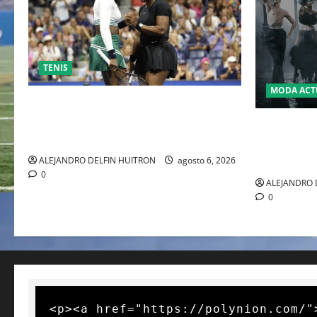
TENIS
MODA ACT
EL RETORNO DEL DÚO DINÁMICO:
SERENA Y VENUS WILLIAMS DISPUTARÁN
LA MET GA
LOS DOBLES EN CINCINNATI 2026
JOHN GALL
DEL REY D
ALEJANDRO DELFIN HUITRON
agosto 6, 2026
0
ALEJANDRO 
0
<p><a href="https://polynion.com/"