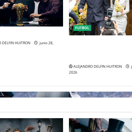
FUTBOL
FUERA DEL MUNDIAL
ENTRE POLÉMICA LA LUNA DE
 DELFIN HUITRON
junio 28,
DUA LIPA DESATA EL DEBATE
MODA “ANTIBRIDE”
ALEJANDRO DELFIN HUITRON
j
2026