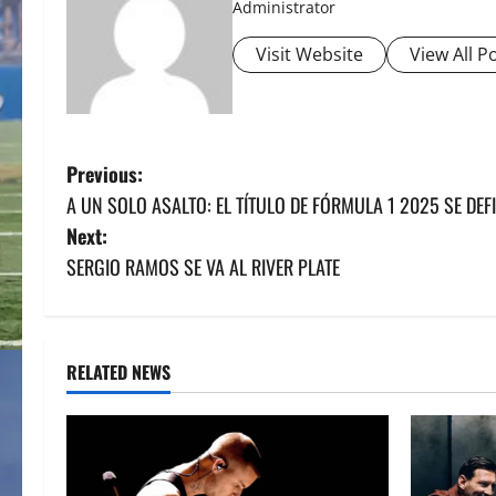
Administrator
Visit Website
View All P
P
Previous:
A UN SOLO ASALTO: EL TÍTULO DE FÓRMULA 1 2025 SE DE
o
Next:
s
SERGIO RAMOS SE VA AL RIVER PLATE
t
n
RELATED NEWS
a
v