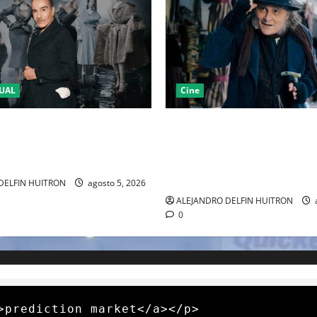
UAL
Cine
LA 2027 HOMENAJEARÁ A
“EBENEZER” MARCA EL REGR
IANO MARCANDO EL REGRESO
JOHNNY DEPP A HOLLYWOOD
EL DRAMATISMO
PASO POR EL CINE INDEPEND
EUROPEO
DELFIN HUITRON
agosto 5, 2026
ALEJANDRO DELFIN HUITRON
0
>prediction market</a></p>
