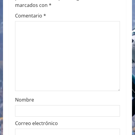
v
marcados con
*
i
Comentario
*
g
a
t
i
o
n
Nombre
Correo electrónico