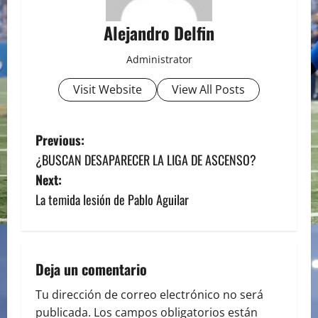
Alejandro Delfin
Administrator
Visit Website
View All Posts
P
Previous:
¿BUSCAN DESAPARECER LA LIGA DE ASCENSO?
o
Next:
s
La temida lesión de Pablo Aguilar
t
n
Deja un comentario
a
Tu dirección de correo electrónico no será
publicada.
Los campos obligatorios están