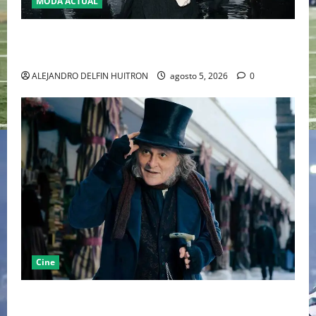
MODA ACTUAL
LA MET GALA 2027 HOMENAJEARÁ A JOHN GALLIANO
MARCANDO EL REGRESO DEL REY DEL DRAMATISMO
ALEJANDRO DELFIN HUITRON
agosto 5, 2026
0
Cine
“EBENEZER” MARCA EL REGRESO DE JOHNNY DEPP A