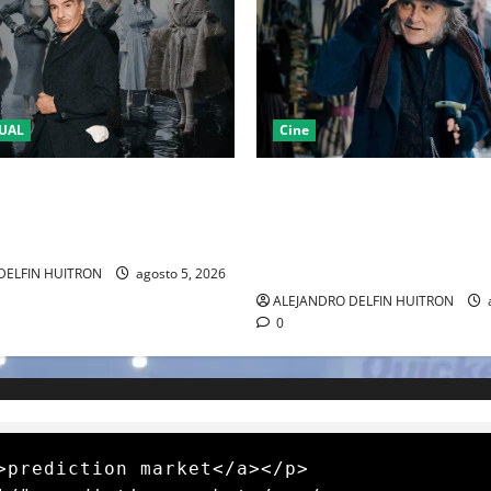
UAL
Cine
LA 2027 HOMENAJEARÁ A
“EBENEZER” MARCA EL REGR
IANO MARCANDO EL REGRESO
JOHNNY DEPP A HOLLYWOOD
EL DRAMATISMO
PASO POR EL CINE INDEPEND
EUROPEO
DELFIN HUITRON
agosto 5, 2026
ALEJANDRO DELFIN HUITRON
0
>prediction market</a></p>
