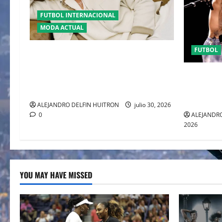
FUTBOL INTERNACIONAL
MODA ACTUAL
FUTBOL
GLAMOUR “ERLING HAALAND”
DESLUMBRA EN EL DESFILE ALTA
EL CANADI
SARTORIA DE DOLCE & GABBANA TRAS
SUMA AL 
EL MUNDIAL 2026
CLAUSURA
ALEJANDRO DELFIN HUITRON
julio 30, 2026
ALEJANDRO
0
2026
YOU MAY HAVE MISSED