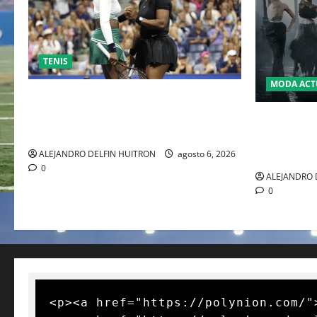
TENIS
MODA ACT
EL RETORNO DEL DÚO DINÁMICO:
SERENA Y VENUS WILLIAMS DISPUTARÁN
LA MET GA
LOS DOBLES EN CINCINNATI 2026
JOHN GALL
DEL REY D
ALEJANDRO DELFIN HUITRON
agosto 6, 2026
0
ALEJANDRO 
0
<p><a href="https://polynion.com/"