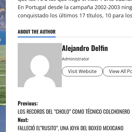
En Portugal desde la campaña 2002-2003 ning
conquistado los últimos 17 títulos, 10 para 
ABOUT THE AUTHOR
Alejandro Delfin
Administrator
Visit Website
View All P
P
Previous:
LOS RECORDS DEL “CHOLO” COMO TÉCNICO COLCHONERO
o
Next:
s
FALLECIÓ EL”RUSITO”, UNA JOYA DEL BOXEO MEXICANO