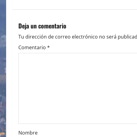
t
n
Deja un comentario
a
Tu dirección de correo electrónico no será publicad
v
Comentario
*
i
g
a
t
i
o
Nombre