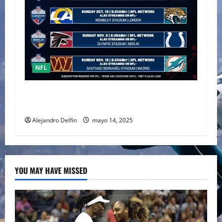
NFL
La NFL anuncia su calendario internacional
2025 con récord de sedes y sin México
Alejandro Delfin
mayo 14, 2025
YOU MAY HAVE MISSED