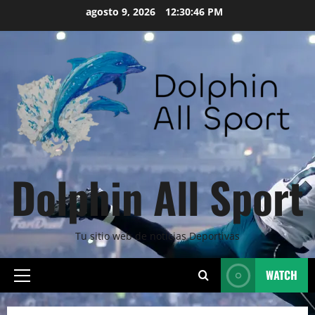
Skip
agosto 9, 2026
12:30:48 PM
to
content
Dolphin All Sport
Tu sitio web de noticias Deportivas
WATCH
Primary
Menu