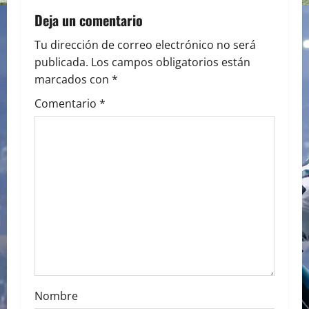
a
Deja un comentario
v
Tu dirección de correo electrónico no será
i
publicada.
Los campos obligatorios están
marcados con
*
g
Comentario
*
a
t
i
o
n
Nombre