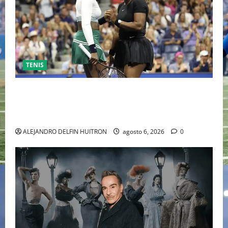
TENIS
EL RETORNO DEL DÚO DINÁMICO: SERENA Y VENUS
WILLIAMS DISPUTARÁN LOS DOBLES EN CINCINNATI
2026
ALEJANDRO DELFIN HUITRON
agosto 6, 2026
0