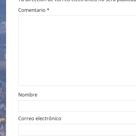
v
Comentario
*
i
g
a
t
i
o
Nombre
n
Correo electrónico