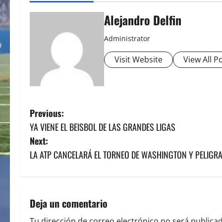
Alejandro Delfin
Administrator
Visit Website
View All P
P
Previous:
YA VIENE EL BEISBOL DE LAS GRANDES LIGAS
o
Next:
s
LA ATP CANCELARÁ EL TORNEO DE WASHINGTON Y PELIGRA
t
n
Deja un comentario
a
Tu dirección de correo electrónico no será publicad