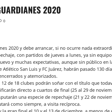
 GUARDIANES 2020
0
s 2020 y debe arrancar, si no ocurre nada extraordin
chaje, con partidos de jueves a lunes, ya sin equipo 
nuevo y muchas expectativas, aunque sin público en l
e Atlético San Luis y FC Juárez, habrán pasado 130 días
 encerrados y atemorizados.
el 12 de 18 clubes podrán soñar con el título que toda
ificarán directo a cuartos de final (25 al 29 de novi
isputarán una especie de repechaje (21 y 22 de noviem
putará como siempre, a visita recíproca.
 y la gran final el 10 y el 13 de diciembre, a menos 