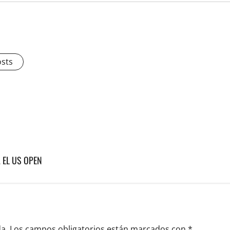
osts
 EL US OPEN
a.
Los campos obligatorios están marcados con
*