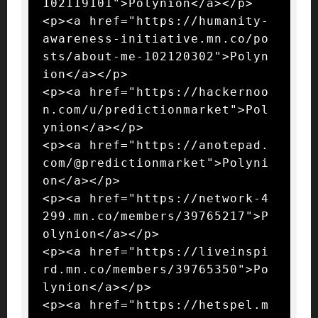
102119101">Polynion</a></p>

<p><a href="https://humanity-
awareness-initiative.mn.co/po
sts/about-me-102120302">Polyn
ion</a></p>

<p><a href="https://hackernoo
n.com/u/predictionmarket">Pol
ynion</a></p>

<p><a href="https://anotepad.
com/@predictionmarket">Polyni
on</a></p>

<p><a href="https://network-4
299.mn.co/members/39765217">P
olynion</a></p>

<p><a href="https://liveinspi
rd.mn.co/members/39765350">Po
lynion</a></p>

<p><a href="https://hetspel.m