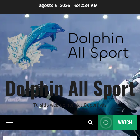
Skip
agosto 6, 2026
6:42:36 AM
to
content
Dolphin All Sport
Tu sitio web de noticias Deportivas
WATCH
Primary
Menu