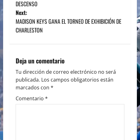
o
DESCENSO
s
Next:
MADISON KEYS GANA EL TORNEO DE EXHIBICIÓN DE
t
CHARLESTON
n
a
Deja un comentario
v
Tu dirección de correo electrónico no será
i
publicada.
Los campos obligatorios están
marcados con
*
g
Comentario
*
a
t
i