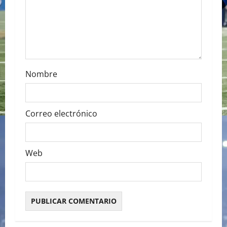
o
n
Nombre
Correo electrónico
Web