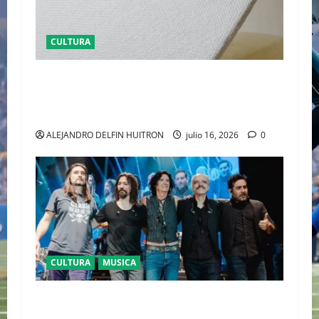
CULTURA
EL LATIDO DE LA TIERRA CARTIER REVELA ‘EL
CORO DE LAS PIEDRAS’, SU NUEVA SINFONÍA
DE ALTA JOYERÍA
ALEJANDRO DELFIN HUITRON
julio 16, 2026
0
CULTURA
MUSICA
CAIFANES TOMA EL ESTADIO GNP SEGUROS EN
EL EPICENTRO DE LA IDENTIDAD MEXICANA