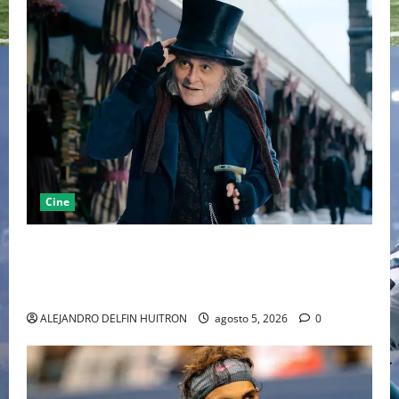
Cine
“EBENEZER” MARCA EL REGRESO DE JOHNNY DEPP A
HOLLYWOOD TRAS SU PASO POR EL CINE
INDEPENDIENTE EUROPEO
ALEJANDRO DELFIN HUITRON
agosto 5, 2026
0