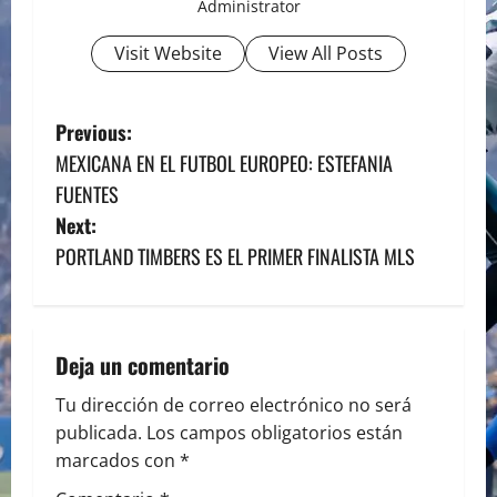
Administrator
Visit Website
View All Posts
P
Previous:
MEXICANA EN EL FUTBOL EUROPEO: ESTEFANIA
o
FUENTES
s
Next:
PORTLAND TIMBERS ES EL PRIMER FINALISTA MLS
t
n
a
Deja un comentario
v
Tu dirección de correo electrónico no será
publicada.
Los campos obligatorios están
i
marcados con
*