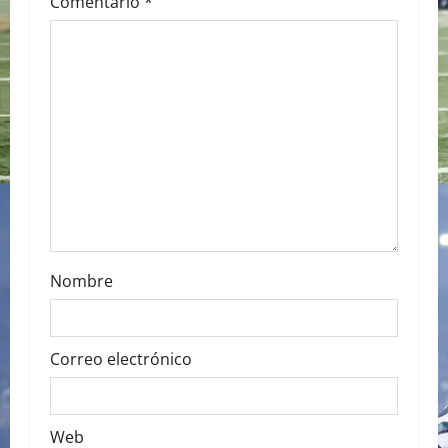
g
Comentario
*
a
t
i
o
n
Nombre
Correo electrónico
Web