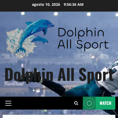
Skip
agosto 10, 2026
9:56:38 AM
to
content
Dolphin All Sport
Tu sitio web de noticias Deportivas
WATCH
Primary
Menu