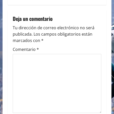
n
a
Deja un comentario
v
Tu dirección de correo electrónico no será
publicada.
Los campos obligatorios están
i
marcados con
*
g
Comentario
*
a
t
i
o
n