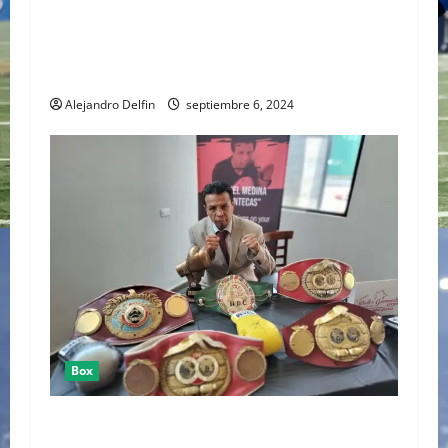
EL 11 DE SEPTIEMBRE DISNEY+ ESTRENA EL
REALITY DE LA LEYENDA DEL BOXEO MEXICANO
“LOS CHÁVEZ”
Alejandro Delfin
septiembre 6, 2024
Box
MANUEL “MANTECAS” MEDINA FUE INCLUÍDO
EN EL SALÓN DE LA FAMA DEL BOXEO