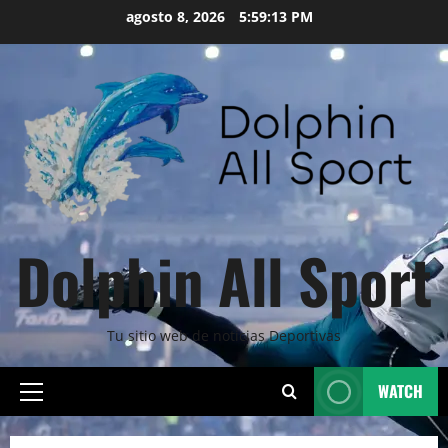
Skip
agosto 8, 2026
5:59:14 PM
to
content
Dolphin All Sport
Tu sitio web de noticias Deportivas
WATCH
Primary
Menu