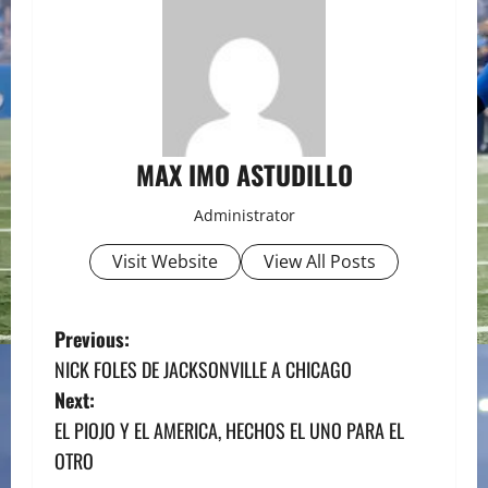
MAX IMO ASTUDILLO
Administrator
Visit Website
View All Posts
P
Previous:
NICK FOLES DE JACKSONVILLE A CHICAGO
o
Next:
s
EL PIOJO Y EL AMERICA, HECHOS EL UNO PARA EL
OTRO
t