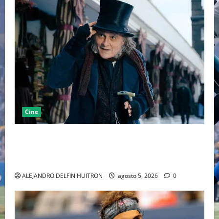
Cine
“EBENEZER” MARCA EL REGRESO DE JOHNNY DEPP A
HOLLYWOOD TRAS SU PASO POR EL CINE
INDEPENDIENTE EUROPEO
ALEJANDRO DELFIN HUITRON
agosto 5, 2026
0