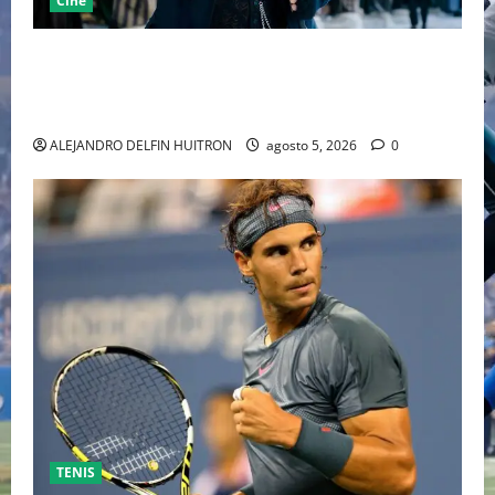
Cine
“EBENEZER” MARCA EL REGRESO DE JOHNNY DEPP A
HOLLYWOOD TRAS SU PASO POR EL CINE
INDEPENDIENTE EUROPEO
ALEJANDRO DELFIN HUITRON
agosto 5, 2026
0
TENIS