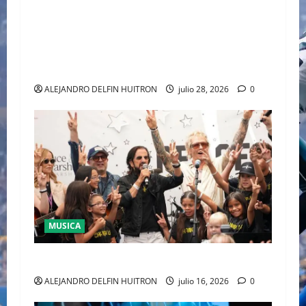
EL DEBUT DEL HEREDERO DEL POP EN EL
TEMPLO DEL TENIS “JAAFAR JACKSON”
CONQUISTA WIMBLEDON JUNTO A POLO RALPH
LAUREN
ALEJANDRO DELFIN HUITRON
julio 28, 2026
0
MUSICA
CULTURA
ALEJANDRO DELFIN HUITRON
julio 16, 2026
0