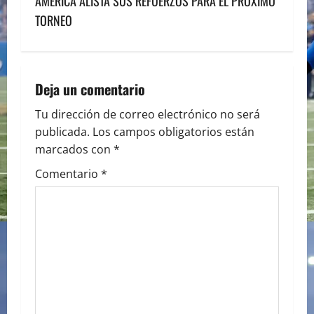
s
AMÉRICA ALISTA SUS REFUERZOS PARA EL PRÓXIMO
TORNEO
t
n
a
Deja un comentario
v
Tu dirección de correo electrónico no será
publicada.
Los campos obligatorios están
i
marcados con
*
g
Comentario
*
a
t
i
o