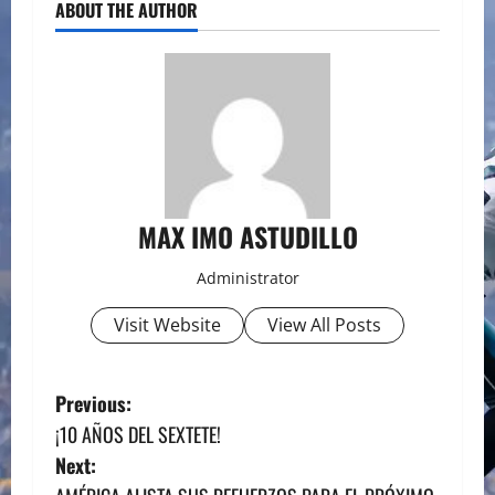
ABOUT THE AUTHOR
MAX IMO ASTUDILLO
Administrator
Visit Website
View All Posts
P
Previous:
¡10 AÑOS DEL SEXTETE!
o
Next: