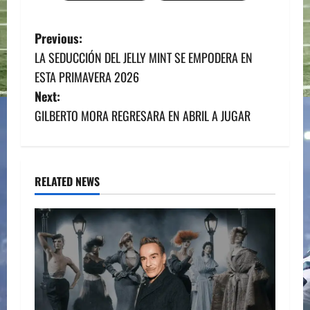
P
Previous:
LA SEDUCCIÓN DEL JELLY MINT SE EMPODERA EN
o
ESTA PRIMAVERA 2026
s
Next:
GILBERTO MORA REGRESARA EN ABRIL A JUGAR
t
n
a
RELATED NEWS
v
i
g
a