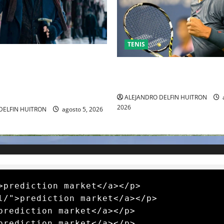
TENIS
” MARCA EL REGRESO DE
PP A HOLLYWOOD TRAS SU
RAFA NADAL EL MÁS GRANDE
L CINE INDEPENDIENTE
MUNDO DEL TENIS
ALEJANDRO DELFIN HUITRON
a
2026
DELFIN HUITRON
agosto 5, 2026
>prediction market</a></p>

l/">prediction market</a></p>

prediction market</a></p>

prediction market</a></p>
