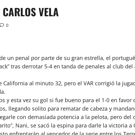
E CARLOS VELA
0
de un penal por parte de su gran estrella, el portugué
ack” tras derrotar 5-4 en tanda de penales al club de
 California al minuto 32, pero el VAR corrigió la juga
da.
s y esta vez su gol si fue bueno para el 1-0 en favor
s, llegando solito para rematar de cabeza y mandan
pegarle con demasiada potencia a la pelota, pero del o
o”, Nani, se sacó la espina para darle la victoria a O
to enfrentarán al vencedor de la serie entre los Ter