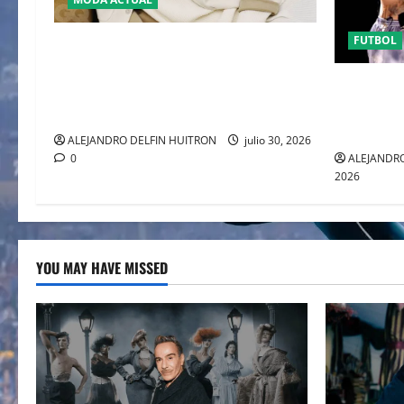
FUTBOL
GLAMOUR “ERLING HAALAND”
DESLUMBRA EN EL DESFILE ALTA
EL CANADI
SARTORIA DE DOLCE & GABBANA TRAS
SUMA AL 
EL MUNDIAL 2026
CLAUSURA
ALEJANDRO DELFIN HUITRON
julio 30, 2026
ALEJANDRO
0
2026
YOU MAY HAVE MISSED