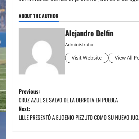
ABOUT THE AUTHOR
Alejandro Delfin
Administrator
Visit Website
View All P
P
Previous:
CRUZ AZUL SE SALVO DE LA DERROTA EN PUEBLA
o
Next:
s
LILLE PRESENTÓ A EUGENIO PIZZUTO COMO SU NUEVO JU
t