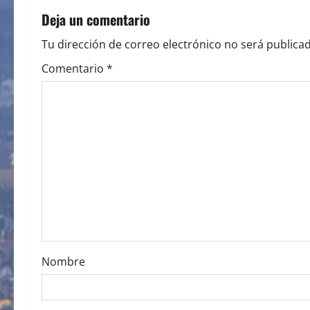
n
Deja un comentario
a
Tu dirección de correo electrónico no será publicad
v
Comentario
*
i
g
a
t
i
o
Nombre
n