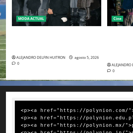
MODA ACTUAL
Cine
LA MET GALA 2027 HOMENAJEARÁ A
“EBENEZER
JOHN GALLIANO MARCANDO EL REGRESO
JOHNNY DE
DEL REY DEL DRAMATISMO
PASO POR E
EUROPEO
ALEJANDRO DELFIN HUITRON
agosto 5, 2026
0
ALEJANDRO 
0
<p><a href="https://polynion.com/"
<p><a href="https://polynion.edu.p
<p><a href="https://polynion.mx/">
<p><a href="https://polynion.in/">