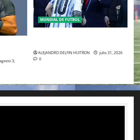
MUNDIAL DE FUTBOL
GIANNI INFANTINO Y LA FIFA, ENMEDIO
DEL HURACAN
 DEL
ALEJANDRO DELFIN HUITRON
julio 31, 2026
0
gosto 3,