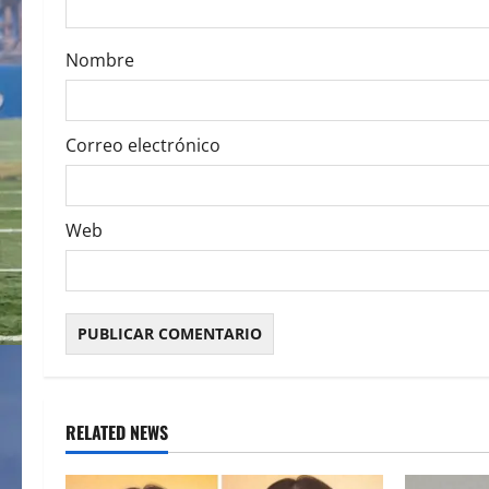
o
Nombre
n
Correo electrónico
Web
RELATED NEWS