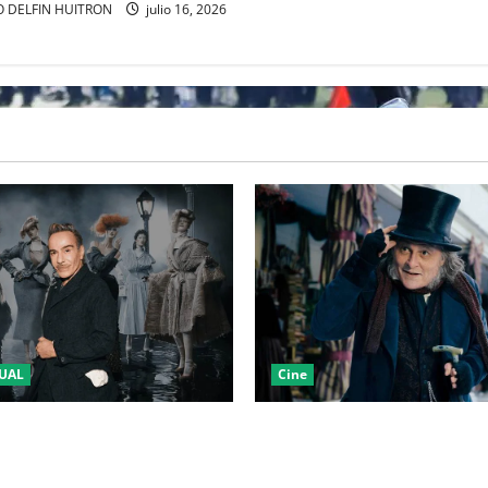
 DELFIN HUITRON
julio 16, 2026
UAL
Cine
LA 2027 HOMENAJEARÁ A
“EBENEZER” MARCA EL REGR
IANO MARCANDO EL REGRESO
JOHNNY DEPP A HOLLYWOOD
EL DRAMATISMO
PASO POR EL CINE INDEPEND