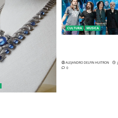
CULTURA
MUSICA
CAIFANES TOMA EL ESTADIO 
SEGUROS EN EL EPICENTRO D
IDENTIDAD MEXICANA
ALEJANDRO DELFIN HUITRON
j
0
 DE LA TIERRA CARTIER
L CORO DE LAS PIEDRAS’, SU
FONÍA DE ALTA JOYERÍA