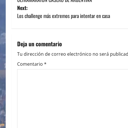
o
Next:
s
Los challenge más extremos para intentar en casa
t
n
Deja un comentario
a
Tu dirección de correo electrónico no será publicad
v
Comentario
*
i
g
a
t
i