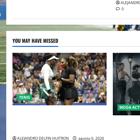
ALEJANDRO
0
YOU MAY HAVE MISSED
TENIS
MODA ACT
EL RETORNO DEL DÚO DINÁMICO:
SERENA Y VENUS WILLIAMS DISPUTARÁN
LA MET GA
LOS DOBLES EN CINCINNATI 2026
JOHN GALL
DEL REY D
ALEJANDRO DELFIN HUITRON
agosto 6, 2026