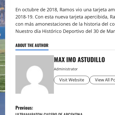
En octubre de 2018, Ramos vio una tarjeta amari
2018-19. Con esta nueva tarjeta apercibida, R
con más amonestaciones de la historia del c
Nuestro día Histórico Deportivo del 30 de Ma
ABOUT THE AUTHOR
MAX IMO ASTUDILLO
Administrator
Visit Website
View All P
P
Previous:
ULTRAMARATON CASERO DE ARGENTINA