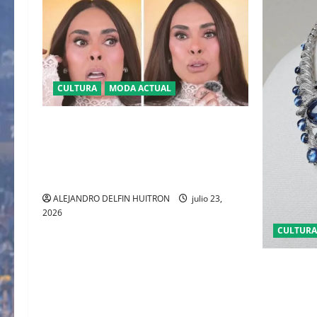
CULTURA
MODA ACTUAL
BAJO LA LUPA DIGITAL: LA POLÉMICA
POR LA APARIENCIA DE GALILEA
MONTIJO PREVIO A LA CASA DE LOS
FAMOSOS 4
ALEJANDRO DELFIN HUITRON
julio 23,
2026
CULTURA
EL LATIDO
REVELA ‘E
NUEVA SIN