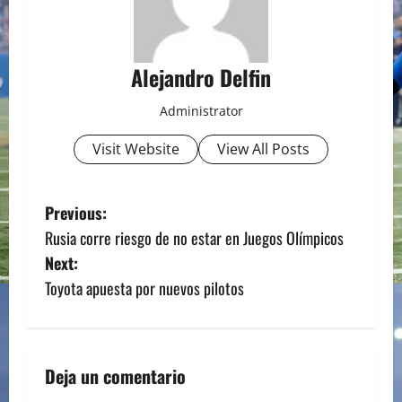
Alejandro Delfin
Administrator
Visit Website
View All Posts
P
Previous:
Rusia corre riesgo de no estar en Juegos Olímpicos
o
Next:
s
Toyota apuesta por nuevos pilotos
t
n
Deja un comentario