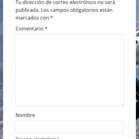
a
Tu dirección de correo electrónico no será
publicada.
Los campos obligatorios están
v
marcados con
*
i
Comentario
*
g
a
t
i
o
n
Nombre