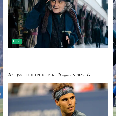
Cine
“EBENEZER” MARCA EL REGRESO DE JOHNNY DEPP A
HOLLYWOOD TRAS SU PASO POR EL CINE
INDEPENDIENTE EUROPEO
ALEJANDRO DELFIN HUITRON
agosto 5, 2026
0