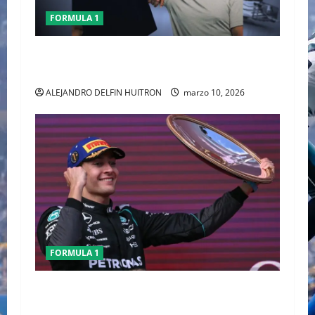
FORMULA 1
CHECO PERÈZ CRITICA LA FORMULA 1 TRAS EL
GP DE AUSTRALIA
ALEJANDRO DELFIN HUITRON
marzo 10, 2026
FORMULA 1
GEORGE RUSSELL GANO EL GP DE AUSTRALIA,
CHECO TERMINO LA CARRERA