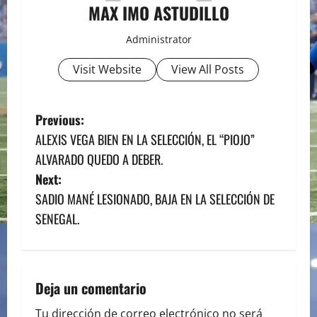
MAX IMO ASTUDILLO
Administrator
Visit Website
View All Posts
P
Previous:
ALEXIS VEGA BIEN EN LA SELECCIÓN, EL “PIOJO”
o
ALVARADO QUEDO A DEBER.
s
Next:
SADIO MANÉ LESIONADO, BAJA EN LA SELECCIÓN DE
t
SENEGAL.
n
a
Deja un comentario
v
Tu dirección de correo electrónico no será