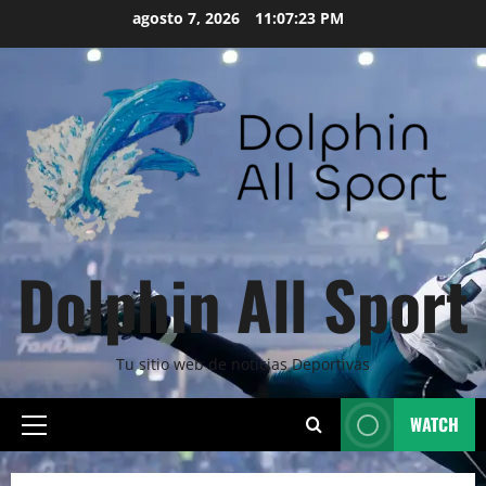
Skip
agosto 7, 2026
11:07:25 PM
to
content
Dolphin All Sport
Tu sitio web de noticias Deportivas
WATCH
Primary
Menu