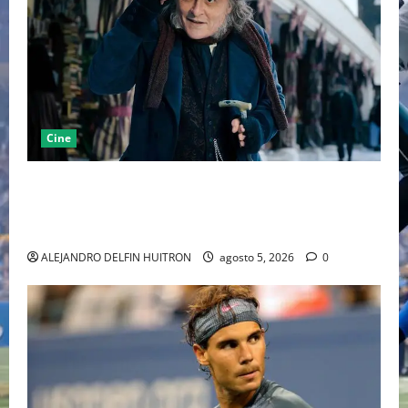
Cine
“EBENEZER” MARCA EL REGRESO DE JOHNNY DEPP A
HOLLYWOOD TRAS SU PASO POR EL CINE
INDEPENDIENTE EUROPEO
ALEJANDRO DELFIN HUITRON
agosto 5, 2026
0