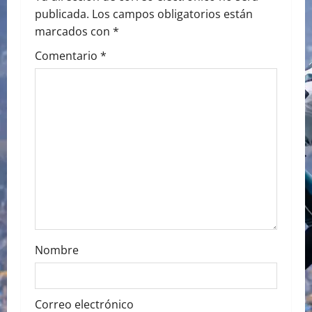
i
publicada.
Los campos obligatorios están
marcados con
*
g
Comentario
*
a
t
i
o
n
Nombre
Correo electrónico