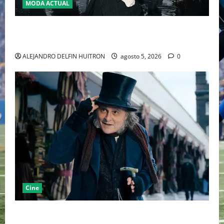
MODA ACTUAL
LA MET GALA 2027 HOMENAJEARÁ A JOHN GALLIANO
MARCANDO EL REGRESO DEL REY DEL DRAMATISMO
ALEJANDRO DELFIN HUITRON
agosto 5, 2026
0
Cine
“EBENEZER” MARCA EL REGRESO DE JOHNNY DEPP A