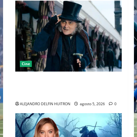
Cine
“EBENEZER” MARCA EL REGRESO DE JOHNNY
DEPP A HOLLYWOOD TRAS SU PASO POR EL
CINE INDEPENDIENTE EUROPEO
ALEJANDRO DELFIN HUITRON
agosto 5, 2026
0