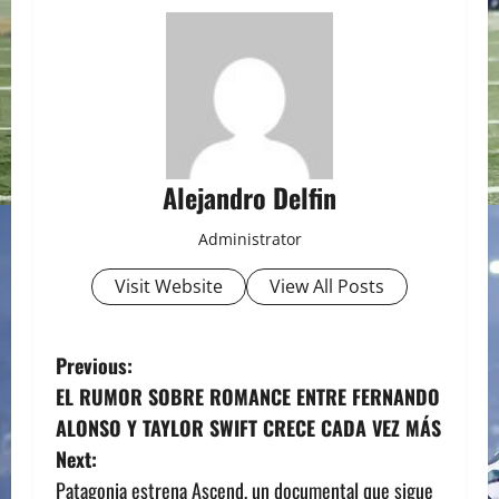
Alejandro Delfin
Administrator
Visit Website
View All Posts
P
Previous:
EL RUMOR SOBRE ROMANCE ENTRE FERNANDO
o
ALONSO Y TAYLOR SWIFT CRECE CADA VEZ MÁS
s
Next:
Patagonia estrena Ascend, un documental que sigue