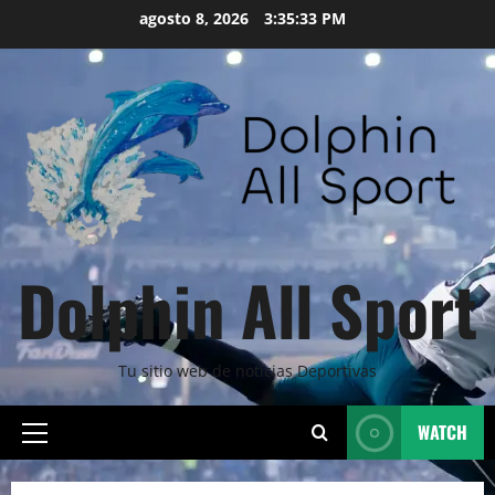
Skip
agosto 8, 2026
3:35:35 PM
to
content
Dolphin All Sport
Tu sitio web de noticias Deportivas
WATCH
Primary
Menu