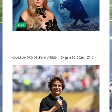
Cine
SYDNEY SWEENEY REINTERPRETA EL TERROR
CLÁSICO PRESENTANDO UNA VISIÓN FEMENINA
DE SLEEPY HOLLOW
ALEJANDRO DELFIN HUITRON
julio 30, 2026
0