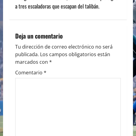
t
a tres escaladoras que escapan del talibán.
n
a
Deja un comentario
v
Tu dirección de correo electrónico no será
i
publicada.
Los campos obligatorios están
marcados con
*
g
Comentario
*
a
t
i
o
n