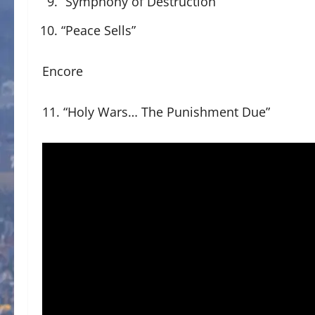
“Symphony of Destruction”
“Peace Sells”
Encore
11. “Holy Wars… The Punishment Due”