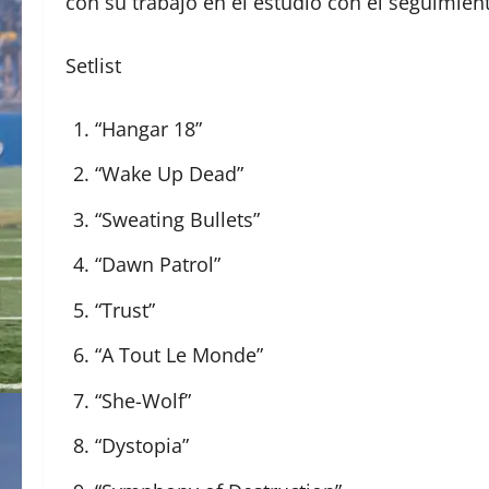
con su trabajo en el estudio con el seguimien
Setlist
“Hangar 18”
“Wake Up Dead”
“Sweating Bullets”
“Dawn Patrol”
“Trust”
“A Tout Le Monde”
“She-Wolf”
“Dystopia”