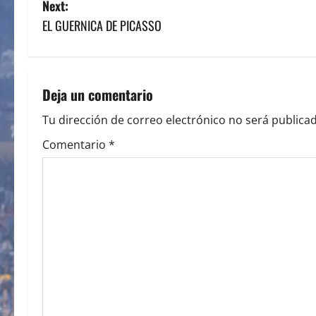
Next:
s
EL GUERNICA DE PICASSO
t
n
Deja un comentario
a
Tu dirección de correo electrónico no será publicad
v
Comentario
*
i
g
a
t
i