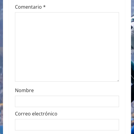
i
Comentario
*
g
a
t
i
o
n
Nombre
Correo electrónico