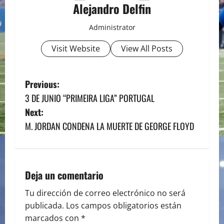
Alejandro Delfin
Administrator
Visit Website
View All Posts
P
Previous:
3 DE JUNIO “PRIMEIRA LIGA” PORTUGAL
o
Next:
s
M. JORDAN CONDENA LA MUERTE DE GEORGE FLOYD
t
n
Deja un comentario
a
Tu dirección de correo electrónico no será
publicada.
Los campos obligatorios están
v
marcados con
*