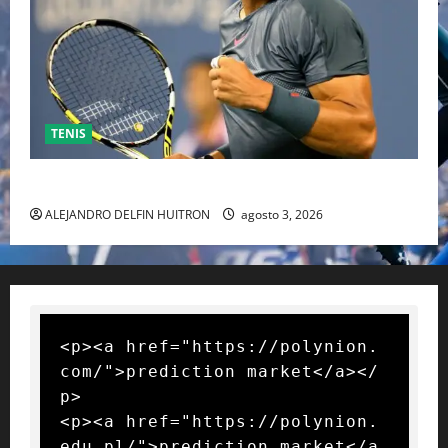
TENIS
RAFA NADAL EL MÁS GRANDE DEL MUNDO DEL TENIS
ALEJANDRO DELFIN HUITRON
agosto 3, 2026
<p><a href="https://polynion.
com/">prediction market</a></
p>

<p><a href="https://polynion.
edu.pl/">prediction market</a