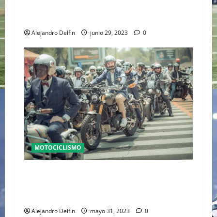
SE ROMPE RECORD GUINNESS A LA MAYOR
DISTANCIA EN MOTO EN 24 HORAS
Alejandro Delfin
junio 29, 2023
0
MOTOCICLISMO
SE LLEVÓ A CABO DISTINGUISHED
GENTLEMAN’S RIDE 2023 A FAVOR DE LA SALUD
MASCULINA
Alejandro Delfin
mayo 31, 2023
0