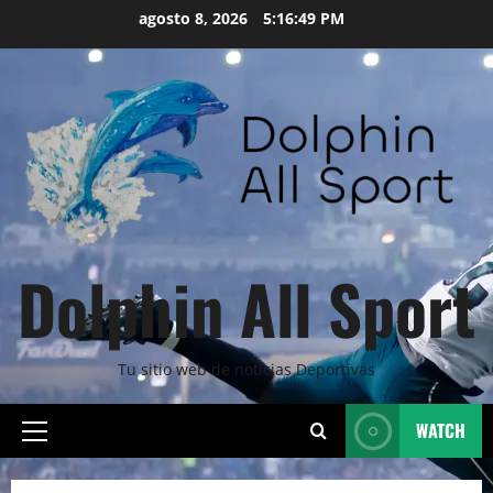
Skip
agosto 8, 2026
5:16:51 PM
to
content
Dolphin All Sport
Tu sitio web de noticias Deportivas
WATCH
Primary
Menu