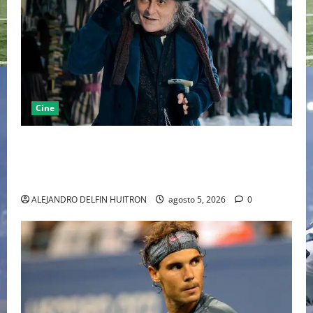
Cine
“EBENEZER” MARCA EL REGRESO DE JOHNNY DEPP A
HOLLYWOOD TRAS SU PASO POR EL CINE
INDEPENDIENTE EUROPEO
ALEJANDRO DELFIN HUITRON
agosto 5, 2026
0