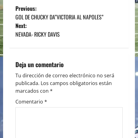
P
Previous:
GOL DE CHUCKY DA”VICTORIA AL NAPOLES”
o
Next:
s
NEVADA- RICKY DAVIS
t
n
Deja un comentario
a
Tu dirección de correo electrónico no será
publicada.
Los campos obligatorios están
v
marcados con
*
i
Comentario
*
g
a