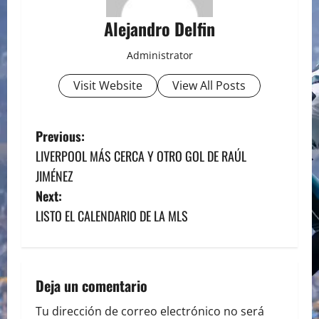
Alejandro Delfin
Administrator
Visit Website
View All Posts
P
Previous:
LIVERPOOL MÁS CERCA Y OTRO GOL DE RAÚL
o
JIMÉNEZ
s
Next:
LISTO EL CALENDARIO DE LA MLS
t
n
a
Deja un comentario
Tu dirección de correo electrónico no será