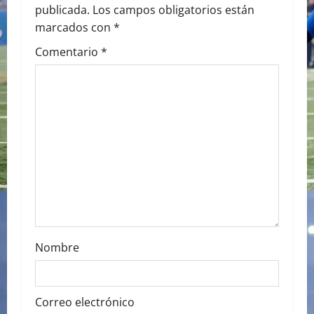
v
publicada.
Los campos obligatorios están
i
marcados con
*
g
Comentario
*
a
t
i
o
n
Nombre
Correo electrónico