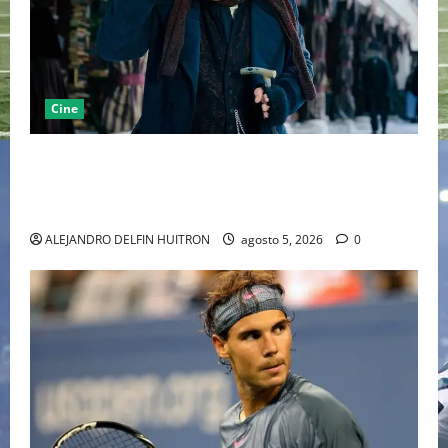
Cine
“EBENEZER” MARCA EL REGRESO DE JOHNNY DEPP A
HOLLYWOOD TRAS SU PASO POR EL CINE
INDEPENDIENTE EUROPEO
ALEJANDRO DELFIN HUITRON
agosto 5, 2026
0