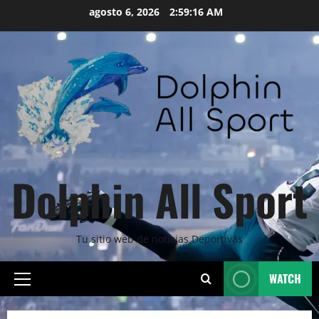
Skip
agosto 6, 2026
2:59:17 AM
to
content
Dolphin All Sport
Tu sitio web de noticias Deportivas
WATCH
Primary
Menu