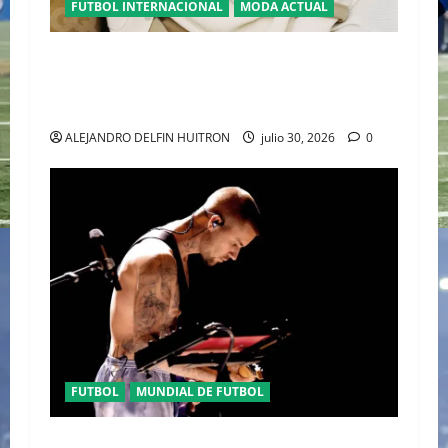
FUTBOL INTERNACIONAL
MODA ACTUAL
GLAMOUR “ERLING HAALAND” DESLUMBRA EN
EL DESFILE ALTA SARTORIA DE DOLCE &
GABBANA TRAS EL MUNDIAL 2026
ALEJANDRO DELFIN HUITRON
julio 30, 2026
0
FUTBOL
MUNDIAL DE FUTBOL
EL CANADIENSE JUSTIN BIEBER SE SUMA AL