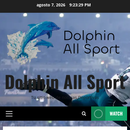
Skip
agosto 7, 2026
9:23:30 PM
to
content
Dolphin All Sport
Tu sitio web de noticias Deportivas
WATCH
Primary
Menu