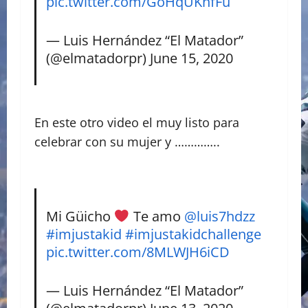
pic.twitter.com/GoHqUKnfFu
— Luis Hernández “El Matador”
(@elmatadorpr)
June 15, 2020
En este otro video el muy listo para
celebrar con su mujer y …………..
Mi Güicho
Te amo
@luis7hdzz
#imjustakid
#imjustakidchallenge
pic.twitter.com/8MLWJH6iCD
— Luis Hernández “El Matador”