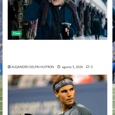
Cine
“EBENEZER” MARCA EL REGRESO DE JOHNNY DEPP A
HOLLYWOOD TRAS SU PASO POR EL CINE
INDEPENDIENTE EUROPEO
ALEJANDRO DELFIN HUITRON
agosto 5, 2026
0