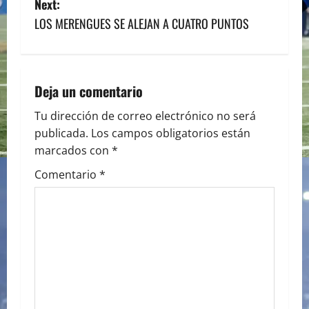
s
Next:
LOS MERENGUES SE ALEJAN A CUATRO PUNTOS
t
n
a
Deja un comentario
v
Tu dirección de correo electrónico no será
publicada.
Los campos obligatorios están
i
marcados con
*
g
Comentario
*
a
t
i
o