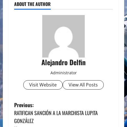
ABOUT THE AUTHOR
Alejandro Delfin
Administrator
Visit Website
View All Posts
P
Previous:
RATIFICAN SANCIÓN A LA MARCHISTA LUPITA
o
GONZÁLEZ