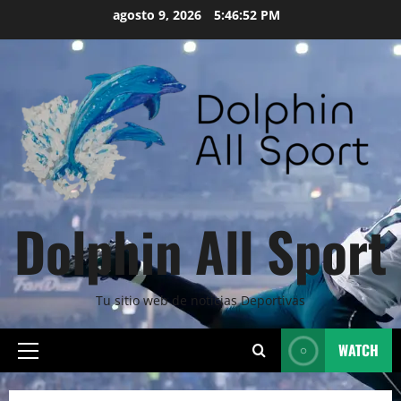
Skip
agosto 9, 2026
5:46:54 PM
to
content
Dolphin All Sport
Tu sitio web de noticias Deportivas
WATCH
Primary
Menu