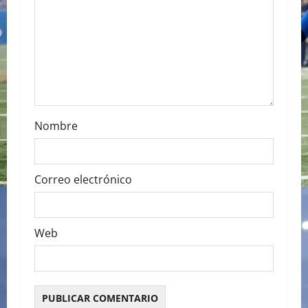
t
i
o
n
Nombre
Correo electrónico
Web