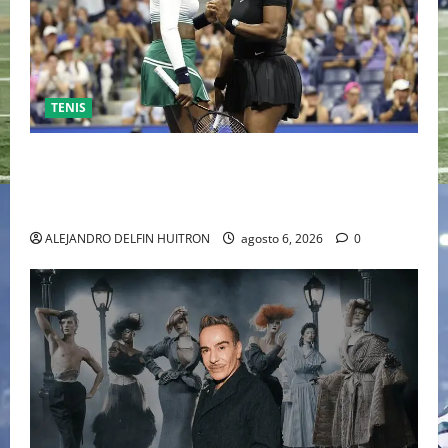
TENIS
EL RETORNO DEL DÚO DINÁMICO: SERENA Y VENUS
WILLIAMS DISPUTARÁN LOS DOBLES EN CINCINNATI
2026
ALEJANDRO DELFIN HUITRON
agosto 6, 2026
0