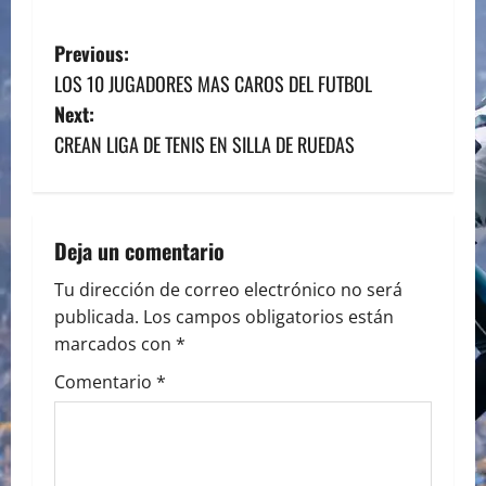
P
Previous:
LOS 10 JUGADORES MAS CAROS DEL FUTBOL
o
Next:
s
CREAN LIGA DE TENIS EN SILLA DE RUEDAS
t
n
Deja un comentario
a
Tu dirección de correo electrónico no será
publicada.
Los campos obligatorios están
v
marcados con
*
i
Comentario
*
g
a