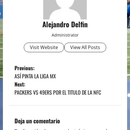
Alejandro Delfin
Administrator
Visit Website
View All Posts
P
Previous:
ASÍ PINTA LA LIGA MX
o
Next:
s
PACKERS VS 49ERS POR EL TITULO DE LA NFC
t
n
Deja un comentario