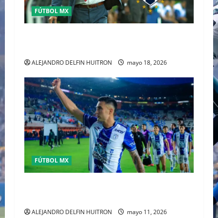
FÚTBOL MX
MATIAS ALMEYDA A LOS RAYADOS DE
MONTERREY
ALEJANDRO DELFIN HUITRON
mayo 18, 2026
FÚTBOL MX
Pachuca elimina a Toluca y acaba con el sueño
del tricampeonato
ALEJANDRO DELFIN HUITRON
mayo 11, 2026