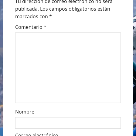
a
Tu dirección de correo electrónico no será
publicada.
Los campos obligatorios están
v
marcados con
*
i
Comentario
*
g
a
t
i
o
n
Nombre
Correo electrónico