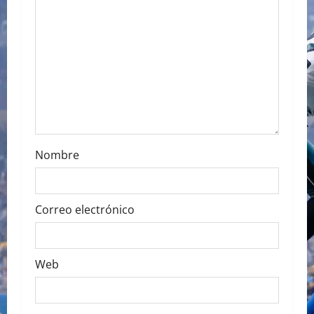
t
i
o
n
Nombre
Correo electrónico
Web