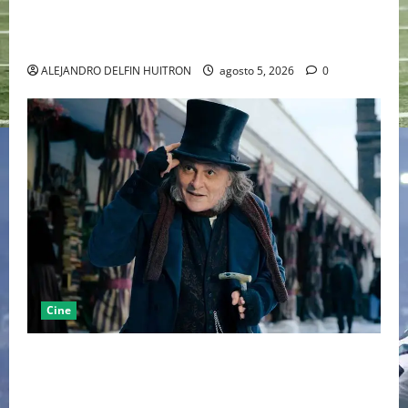
LA MET GALA 2027 HOMENAJEARÁ A JOHN GALLIANO
MARCANDO EL REGRESO DEL REY DEL DRAMATISMO
ALEJANDRO DELFIN HUITRON
agosto 5, 2026
0
Cine
“EBENEZER” MARCA EL REGRESO DE JOHNNY DEPP A
HOLLYWOOD TRAS SU PASO POR EL CINE
INDEPENDIENTE EUROPEO