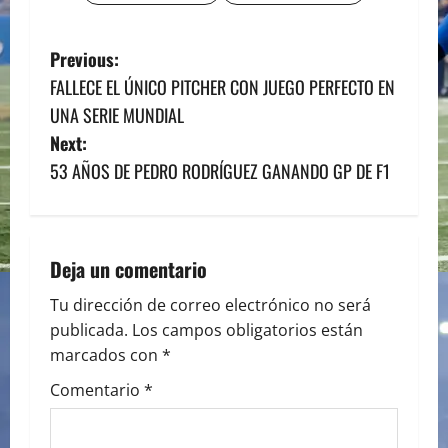
P
Previous:
FALLECE EL ÚNICO PITCHER CON JUEGO PERFECTO EN
o
UNA SERIE MUNDIAL
s
Next:
53 AÑOS DE PEDRO RODRÍGUEZ GANANDO GP DE F1
t
n
a
Deja un comentario
v
Tu dirección de correo electrónico no será
publicada.
Los campos obligatorios están
i
marcados con
*
g
Comentario
*
a