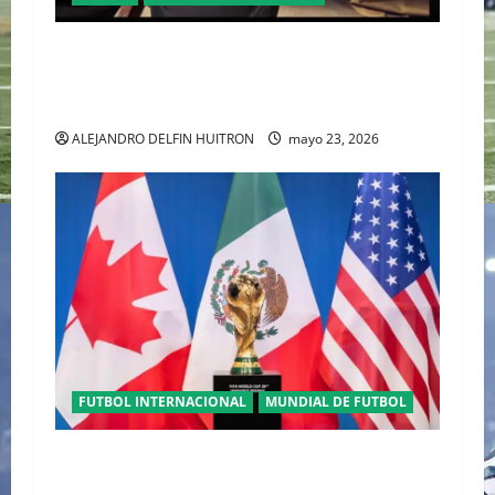
ORGULLO ENTRETEJIDO LA NUEVA” TERCERA
PLAYERA DE MÉXICO” INGRESA AL ARCHIVO
HISTÓRICO DE ADIDAS EN ALEMANIA
ALEJANDRO DELFIN HUITRON
mayo 23, 2026
FUTBOL INTERNACIONAL
MUNDIAL DE FUTBOL
TRILOGÍA DE APERTURA CON EL MUNDIAL
2026 INICIANDO CON CEREMONIAS