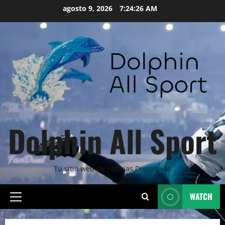
Skip
agosto 9, 2026
7:24:27 AM
to
content
Dolphin All Sport
Tu sitio web de noticias Deportivas
WATCH
Primary
Menu