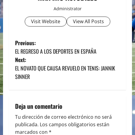
Administrator
Visit Website
View All Posts
P
Previous:
EL REGRESO A LOS DEPORTES EN ESPAÑA
o
Next:
s
EL NOVATO QUE CAUSA REVUELO EN TENIS: JANNIK
SINNER
t
n
a
Deja un comentario
v
Tu dirección de correo electrónico no será
publicada.
Los campos obligatorios están
i
marcados con
*