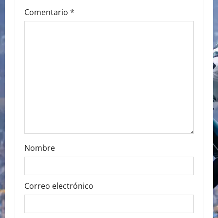
g
Comentario
*
a
t
i
o
n
Nombre
Correo electrónico