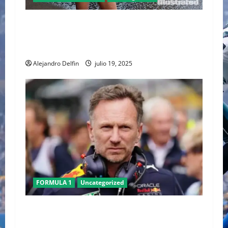
SALMA HAYEK EN SPORTS ILLUSTRATED
SWIMSUIT 2025: UN ICONO SIN EDAD DESAFÍA
ESTEREOTIPOS
Alejandro Delfin
julio 19, 2025
FORMULA 1
Uncategorized
Christian Horner deja Red Bull tras 20 años al
frente del equipo