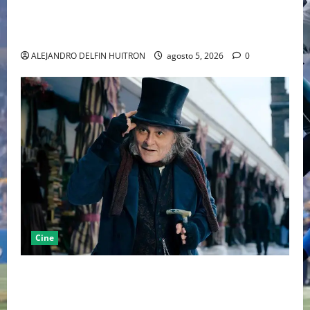
LA MET GALA 2027 HOMENAJEARÁ A JOHN GALLIANO
MARCANDO EL REGRESO DEL REY DEL DRAMATISMO
ALEJANDRO DELFIN HUITRON
agosto 5, 2026
0
Cine
“EBENEZER” MARCA EL REGRESO DE JOHNNY DEPP A
HOLLYWOOD TRAS SU PASO POR EL CINE
INDEPENDIENTE EUROPEO