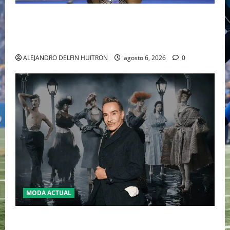
EL RETORNO DEL DÚO DINÁMICO: SERENA Y VENUS
WILLIAMS DISPUTARÁN LOS DOBLES EN CINCINNATI
2026
ALEJANDRO DELFIN HUITRON
agosto 6, 2026
0
MODA ACTUAL
LA MET GALA 2027 HOMENAJEARÁ A JOHN GALLIANO