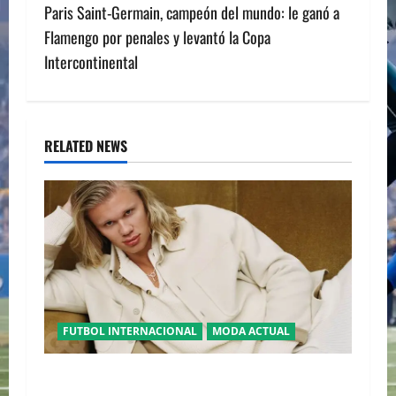
Paris Saint-Germain, campeón del mundo: le ganó a
t
Flamengo por penales y levantó la Copa
n
Intercontinental
a
v
RELATED NEWS
i
g
a
t
i
FUTBOL INTERNACIONAL
MODA ACTUAL
o
GLAMOUR “ERLING HAALAND” DESLUMBRA EN