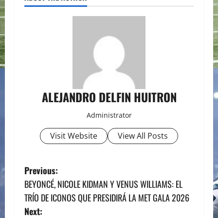
ALEJANDRO DELFIN HUITRON
Administrator
Visit Website
View All Posts
P
Previous:
BEYONCÉ, NICOLE KIDMAN Y VENUS WILLIAMS: EL
o
TRÍO DE ICONOS QUE PRESIDIRÁ LA MET GALA 2026
s
Next: