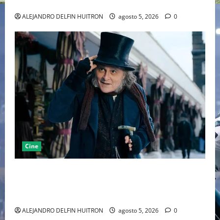
MARCANDO EL REGRESO DEL REY DEL DRAMATISMO
ALEJANDRO DELFIN HUITRON
agosto 5, 2026
0
Cine
“EBENEZER” MARCA EL REGRESO DE JOHNNY DEPP A
HOLLYWOOD TRAS SU PASO POR EL CINE
INDEPENDIENTE EUROPEO
ALEJANDRO DELFIN HUITRON
agosto 5, 2026
0