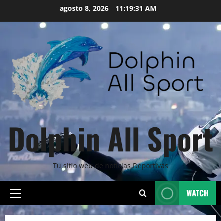
Skip
agosto 8, 2026
11:19:32 AM
to
content
Dolphin All Sport
Tu sitio web de noticias Deportivas
WATCH
Primary
Menu