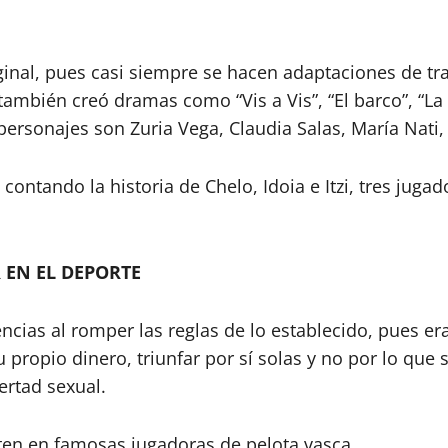
iginal, pues casi siempre se hacen adaptaciones de tr
también creó dramas como “Vis a Vis”, “El barco”, “La
personajes son Zuria Vega, Claudia Salas, María Nati, 
 contando la historia de Chelo, Idoia e Itzi, tres jug
 EN EL DEPORTE
cias al romper las reglas de lo establecido, pues er
ropio dinero, triunfar por sí solas y no por lo que s
ertad sexual.
erten en famosas jugadoras de pelota vasca.