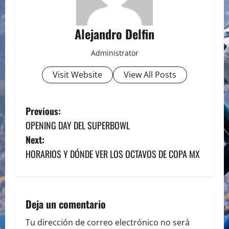
Alejandro Delfin
Administrator
Visit Website
View All Posts
P
Previous:
OPENING DAY DEL SUPERBOWL
o
Next:
s
HORARIOS Y DÓNDE VER LOS OCTAVOS DE COPA MX
t
n
Deja un comentario
a
Tu dirección de correo electrónico no será