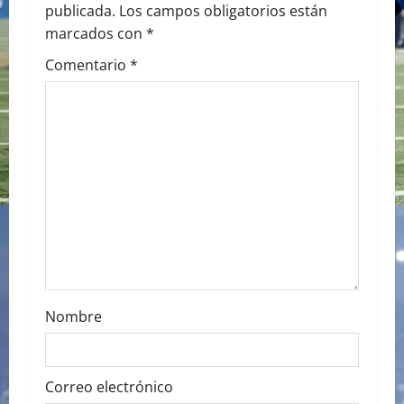
publicada.
Los campos obligatorios están
v
marcados con
*
i
Comentario
*
g
a
t
i
o
n
Nombre
Correo electrónico