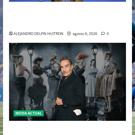
EL RETORNO DEL DÚO DINÁMICO: SERENA Y VENUS
WILLIAMS DISPUTARÁN LOS DOBLES EN CINCINNATI
2026
ALEJANDRO DELFIN HUITRON
agosto 6, 2026
0
MODA ACTUAL
LA MET GALA 2027 HOMENAJEARÁ A JOHN GALLIANO