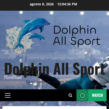
Skip
agosto 8, 2026
12:04:37 PM
to
content
Dolphin All Sport
Tu sitio web de noticias Deportivas
WATCH
Primary
Menu