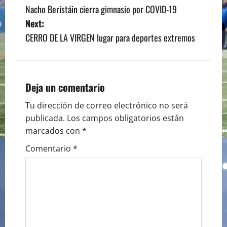
Nacho Beristáin cierra gimnasio por COVID-19
o
Next:
s
CERRO DE LA VIRGEN lugar para deportes extremos
t
n
Deja un comentario
a
Tu dirección de correo electrónico no será
publicada.
Los campos obligatorios están
v
marcados con
*
i
Comentario
*
g
a
t