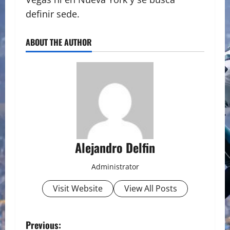
definir sede.
ABOUT THE AUTHOR
Alejandro Delfin
Administrator
Visit Website
View All Posts
P
Previous: