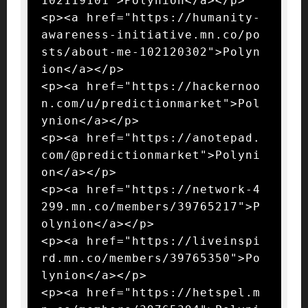
102119101">Polynion</a></p>

<p><a href="https://humanity-
awareness-initiative.mn.co/po
sts/about-me-102120302">Polyn
ion</a></p>

<p><a href="https://hackernoo
n.com/u/predictionmarket">Pol
ynion</a></p>

<p><a href="https://anotepad.
com/@predictionmarket">Polyni
on</a></p>

<p><a href="https://network-4
299.mn.co/members/39765217">P
olynion</a></p>

<p><a href="https://liveinspi
rd.mn.co/members/39765350">Po
lynion</a></p>

<p><a href="https://hetspel.m