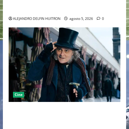
LA MET GALA 2027 HOMENAJEARÁ A JOHN GALLIANO
MARCANDO EL REGRESO DEL REY DEL DRAMATISMO
ALEJANDRO DELFIN HUITRON
agosto 5, 2026
0
Cine
“EBENEZER” MARCA EL REGRESO DE JOHNNY DEPP A
HOLLYWOOD TRAS SU PASO POR EL CINE
INDEPENDIENTE EUROPEO