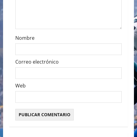
i
o
n
Nombre
Correo electrónico
Web