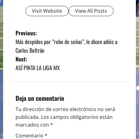
Visit Website
View All Posts
P
Previous:
Más despidos por “robo de señas”, le dicen adiós a
o
Carlos Beltrán
s
Next:
ASÍ PINTA LA LIGA MX
t
n
a
Deja un comentario
v
Tu dirección de correo electrónico no será
publicada.
Los campos obligatorios están
i
marcados con
*
g
Comentario
*