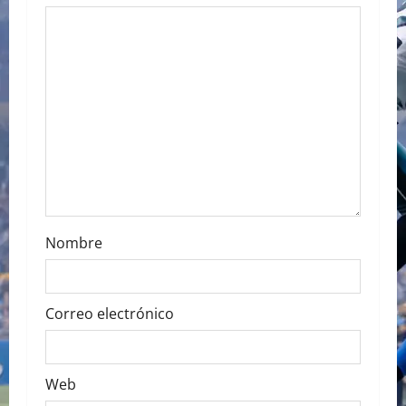
a
t
i
o
n
Nombre
Correo electrónico
Web