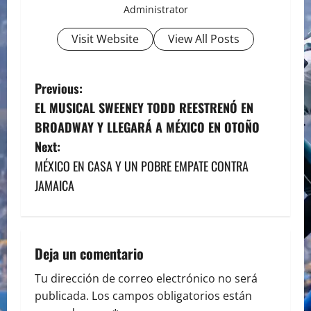
Administrator
Visit Website
View All Posts
P
Previous:
EL MUSICAL SWEENEY TODD REESTRENÓ EN
o
BROADWAY Y LLEGARÁ A MÉXICO EN OTOÑO
s
Next:
MÉXICO EN CASA Y UN POBRE EMPATE CONTRA
t
JAMAICA
n
a
Deja un comentario
v
Tu dirección de correo electrónico no será
i
publicada.
Los campos obligatorios están