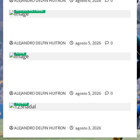
ALEJANDRO DELFIN HUITRON
agosto 6, 2026
0
MODA ACTUAL
LA MET GALA 2027 HOMENAJEARÁ A JOHN GALLIANO
MARCANDO EL REGRESO DEL REY DEL DRAMATISMO
ALEJANDRO DELFIN HUITRON
agosto 5, 2026
0
Cine
“EBENEZER” MARCA EL REGRESO DE JOHNNY DEPP A
HOLLYWOOD TRAS SU PASO POR EL CINE
INDEPENDIENTE EUROPEO
ALEJANDRO DELFIN HUITRON
agosto 5, 2026
0
TENIS
RAFA NADAL EL MÁS GRANDE DEL MUNDO DEL TENIS
ALEJANDRO DELFIN HUITRON
agosto 3, 2026