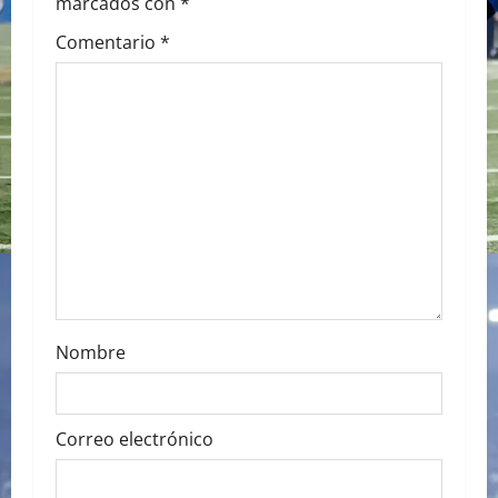
marcados con
*
g
Comentario
*
a
t
i
o
n
Nombre
Correo electrónico