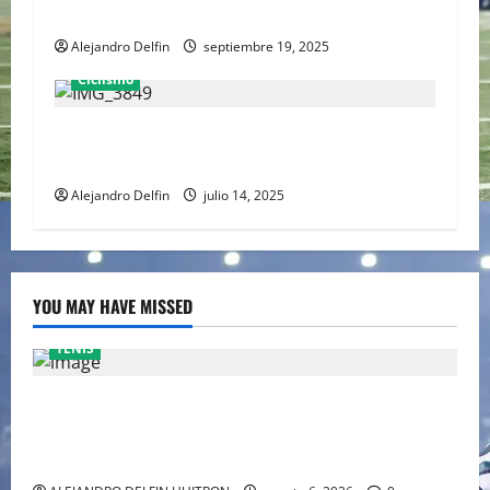
Industria & Artigianato en Italia
Alejandro Delfin
septiembre 19, 2025
Ciclismo
Isaac del Toro brilla en Austria: gana la
segunda etapa y ya es cuarto en la general
Alejandro Delfin
julio 14, 2025
YOU MAY HAVE MISSED
TENIS
EL RETORNO DEL DÚO DINÁMICO: SERENA Y VENUS
WILLIAMS DISPUTARÁN LOS DOBLES EN CINCINNATI
2026