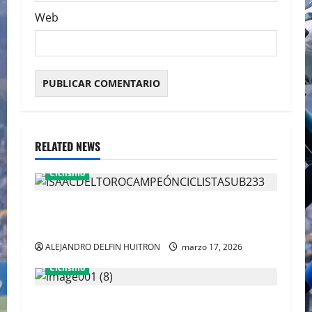
Web
RELATED NEWS
Ciclismo
¡Histórico!: Isaac del Toro conquista la Tirreno-
Adriático 2026
ALEJANDRO DELFIN HUITRON
marzo 17, 2026
Ciclismo
Isaac del Toro hace historia al ganar el GP