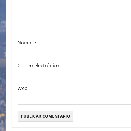
t
i
o
Nombre
n
Correo electrónico
Web