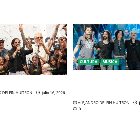
CULTURA
MUSICA
CAIFANES TOMA EL ESTADIO 
SEGUROS EN EL EPICENTRO D
IDENTIDAD MEXICANA
 DELFIN HUITRON
julio 16, 2026
ALEJANDRO DELFIN HUITRON
j
0