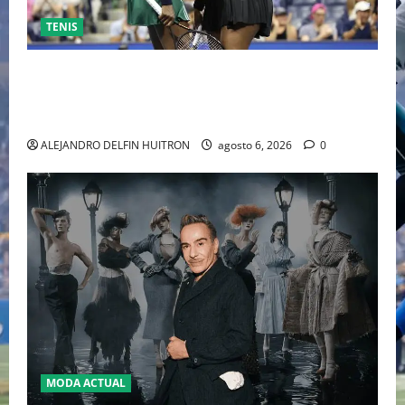
TENIS
EL RETORNO DEL DÚO DINÁMICO: SERENA Y VENUS
WILLIAMS DISPUTARÁN LOS DOBLES EN CINCINNATI
2026
ALEJANDRO DELFIN HUITRON
agosto 6, 2026
0
MODA ACTUAL