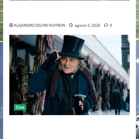
LA MET GALA 2027 HOMENAJEARÁ A JOHN GALLIANO
MARCANDO EL REGRESO DEL REY DEL DRAMATISMO
ALEJANDRO DELFIN HUITRON
agosto 5, 2026
0
Cine
“EBENEZER” MARCA EL REGRESO DE JOHNNY DEPP A
HOLLYWOOD TRAS SU PASO POR EL CINE
INDEPENDIENTE EUROPEO