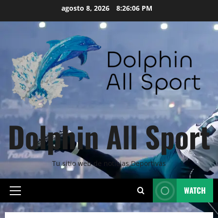
Skip
agosto 8, 2026
8:26:08 PM
to
content
Dolphin All Sport
Tu sitio web de noticias Deportivas
WATCH
Primary
Menu