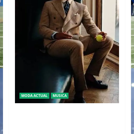
MODA ACTUAL
MUSICA
EL DEBUT DEL HEREDERO DEL POP EN EL
TEMPLO DEL TENIS “JAAFAR JACKSON”
CONQUISTA WIMBLEDON JUNTO A POLO RALPH
LAUREN