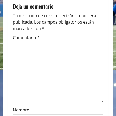
a
Deja un comentario
v
Tu dirección de correo electrónico no será
i
publicada.
Los campos obligatorios están
marcados con
*
g
Comentario
*
a
t
i
o
n
Nombre