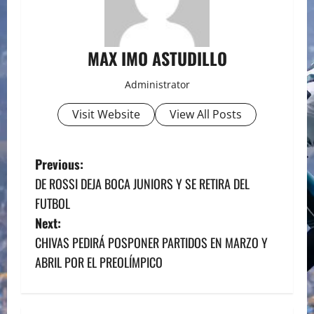
MAX IMO ASTUDILLO
Administrator
Visit Website
View All Posts
P
Previous:
DE ROSSI DEJA BOCA JUNIORS Y SE RETIRA DEL
o
FUTBOL
s
Next:
CHIVAS PEDIRÁ POSPONER PARTIDOS EN MARZO Y
t
ABRIL POR EL PREOLÍMPICO
n