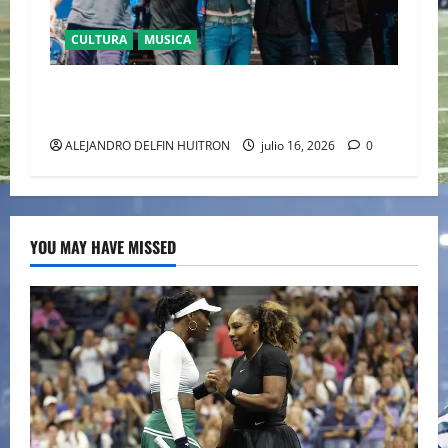
CULTURA
MUSICA
CAIFANES TOMA EL ESTADIO GNP SEGUROS EN
EL EPICENTRO DE LA IDENTIDAD MEXICANA
ALEJANDRO DELFIN HUITRON
julio 16, 2026
0
YOU MAY HAVE MISSED