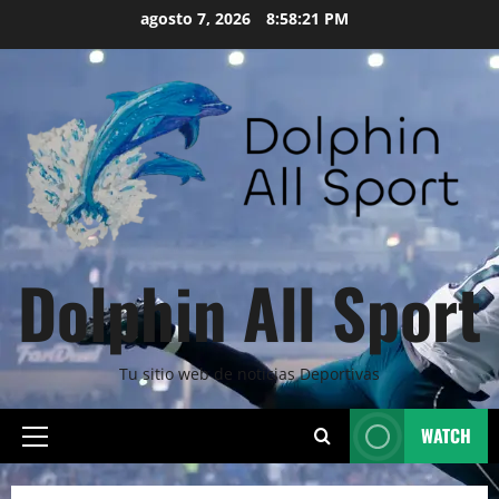
Skip
agosto 7, 2026
8:58:22 PM
to
content
Dolphin All Sport
Tu sitio web de noticias Deportivas
WATCH
Primary
Menu