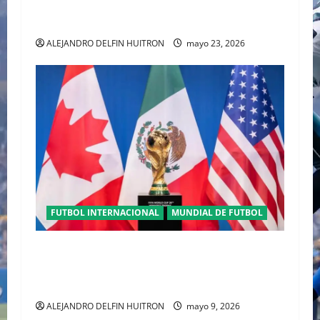
PLAYERA DE MÉXICO” INGRESA AL ARCHIVO
HISTÓRICO DE ADIDAS EN ALEMANIA
ALEJANDRO DELFIN HUITRON
mayo 23, 2026
FUTBOL INTERNACIONAL
MUNDIAL DE FUTBOL
TRILOGÍA DE APERTURA CON EL MUNDIAL
2026 INICIANDO CON CEREMONIAS
HISTÓRICAS
ALEJANDRO DELFIN HUITRON
mayo 9, 2026