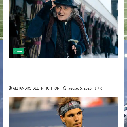
Cine
“EBENEZER” MARCA EL REGRESO DE JOHNNY DEPP A
HOLLYWOOD TRAS SU PASO POR EL CINE
INDEPENDIENTE EUROPEO
ALEJANDRO DELFIN HUITRON
agosto 5, 2026
0