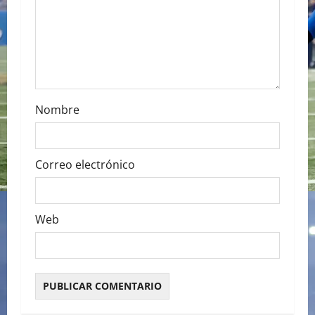
o
n
Nombre
Correo electrónico
Web