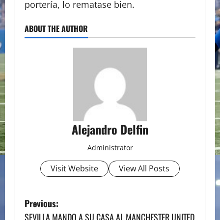
portería, lo rematase bien.
ABOUT THE AUTHOR
Alejandro Delfin
Administrator
Visit Website
View All Posts
P
Previous:
SEVILLA MANDO A SU CASA AL MANCHESTER UNITED