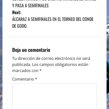
o
Y PASA A SEMIFINALES
s
Next:
ÁLCARAZ A SEMIFINALES EN EL TORNEO DEL CONDE
t
DE GODO.
n
a
Deja un comentario
v
Tu dirección de correo electrónico no será
i
publicada.
Los campos obligatorios están
marcados con
*
g
Comentario
*
a
t
i