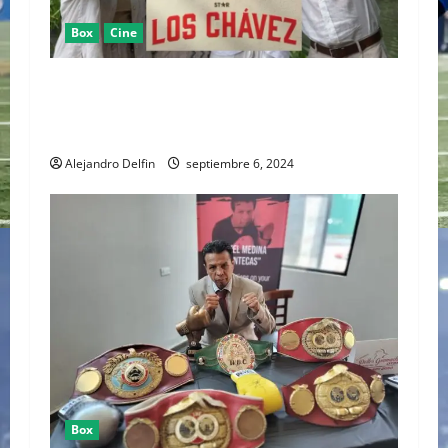
Box
Cine
EL 11 DE SEPTIEMBRE DISNEY+ ESTRENA EL
REALITY DE LA LEYENDA DEL BOXEO MEXICANO
“LOS CHÁVEZ”
Alejandro Delfin
septiembre 6, 2024
Box