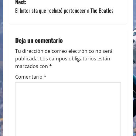
Next:
s
El baterista que rechazó pertenecer a The Beatles
t
n
Deja un comentario
a
Tu dirección de correo electrónico no será
publicada.
Los campos obligatorios están
v
marcados con
*
i
Comentario
*
g
a
t
i