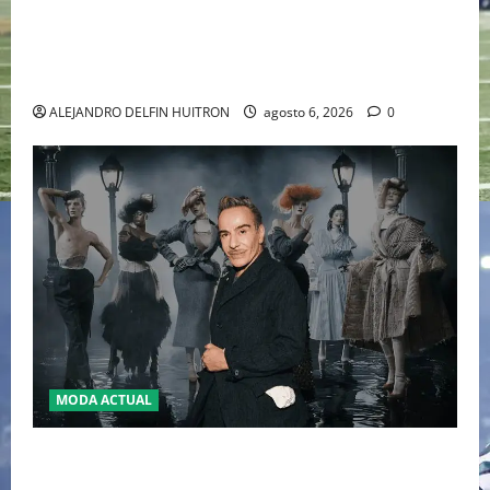
EL RETORNO DEL DÚO DINÁMICO: SERENA Y VENUS
WILLIAMS DISPUTARÁN LOS DOBLES EN CINCINNATI
2026
ALEJANDRO DELFIN HUITRON
agosto 6, 2026
0
MODA ACTUAL
LA MET GALA 2027 HOMENAJEARÁ A JOHN GALLIANO
MARCANDO EL REGRESO DEL REY DEL DRAMATISMO