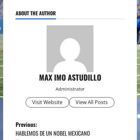
ABOUT THE AUTHOR
MAX IMO ASTUDILLO
Administrator
Visit Website
View All Posts
P
Previous:
HABLEMOS DE UN NOBEL MEXICANO
o