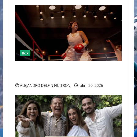
Box
SYDNEY SWEENEY ENTRE EL RING DE “CHRISTY”
Y EL CAOS DE “EUPHORIA”
ALEJANDRO DELFIN HUITRON
abril 20, 2026