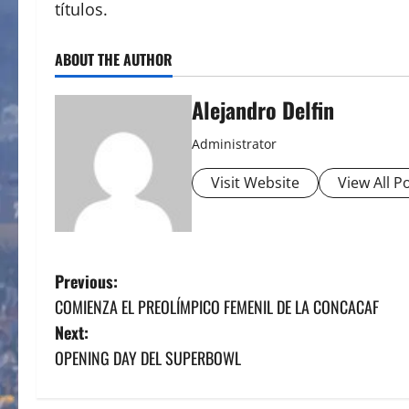
títulos.
ABOUT THE AUTHOR
Alejandro Delfin
Administrator
Visit Website
View All P
P
Previous:
COMIENZA EL PREOLÍMPICO FEMENIL DE LA CONCACAF
o
Next:
s
OPENING DAY DEL SUPERBOWL
t