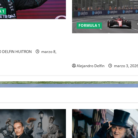
 1
FORMULA 1
USSELL GANO EL GP DE
A, CHECO TERMINO LA
Conflicto en Medio Oriente p
análisis calendario de la F1; 
 DELFIN HUITRON
marzo 8,
prioriza seguridad
Alejandro Delfin
marzo 3, 202