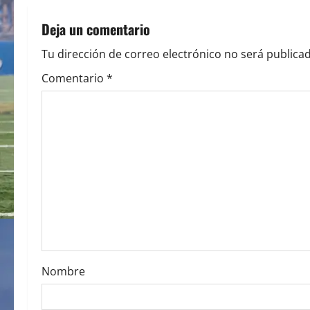
n
Deja un comentario
a
Tu dirección de correo electrónico no será publicad
v
Comentario
*
i
g
a
t
i
o
Nombre
n