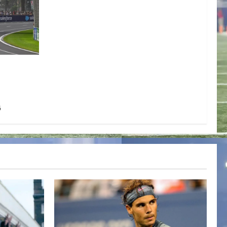
one bajo
FIA
6