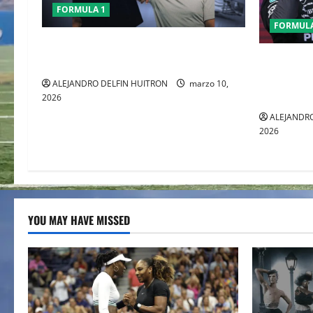
FORMULA 1
FORMULA
CHECO PERÈZ CRITICA LA FORMULA 1
GEORGE R
TRAS EL GP DE AUSTRALIA
AUSTRALI
ALEJANDRO DELFIN HUITRON
marzo 10,
CARRERA
2026
ALEJANDRO
2026
YOU MAY HAVE MISSED