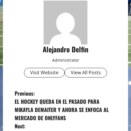
Alejandro Delfin
Administrator
Visit Website
View All Posts
P
Previous:
EL HOCKEY QUEDA EN EL PASADO PARA
o
MIKAYLA DEMAITER Y AHORA SE ENFOCA AL
s
MERCADO DE ONLYFANS
Next: