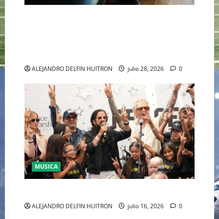
EL DEBUT DEL HEREDERO DEL POP EN EL
TEMPLO DEL TENIS “JAAFAR JACKSON”
CONQUISTA WIMBLEDON JUNTO A POLO RALPH
LAUREN
ALEJANDRO DELFIN HUITRON
julio 28, 2026
0
MUSICA
CULTURA
ALEJANDRO DELFIN HUITRON
julio 16, 2026
0