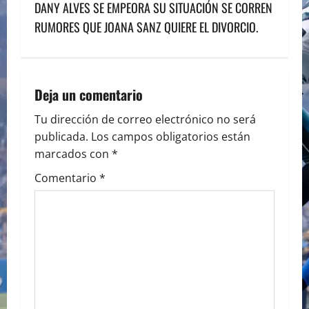
t
DANY ALVES SE EMPEORA SU SITUACIÓN SE CORREN
n
RUMORES QUE JOANA SANZ QUIERE EL DIVORCIO.
a
v
Deja un comentario
i
Tu dirección de correo electrónico no será
publicada.
Los campos obligatorios están
g
marcados con
*
a
Comentario
*
t
i
o
n