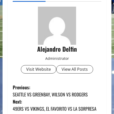
Alejandro Delfin
Administrator
Visit Website
View All Posts
P
Previous:
SEATTLE VS GREENBAY, WILSON VS RODGERS
o
Next:
s
49ERS VS VIKINGS, EL FAVORITO VS LA SORPRESA