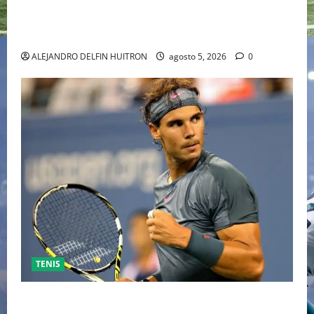
“EBENEZER” MARCA EL REGRESO DE JOHNNY DEPP A
HOLLYWOOD TRAS SU PASO POR EL CINE
INDEPENDIENTE EUROPEO
ALEJANDRO DELFIN HUITRON
agosto 5, 2026
0
TENIS
RAFA NADAL EL MÁS GRANDE DEL MUNDO DEL TENIS