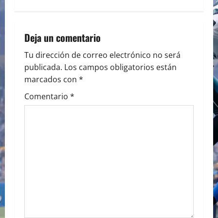
t
n
Deja un comentario
a
Tu dirección de correo electrónico no será
publicada.
Los campos obligatorios están
v
marcados con
*
i
Comentario
*
g
a
t
i
o
n