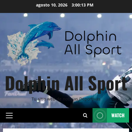
Skip
agosto 10, 2026
3:00:14 PM
to
content
Dolphin All Sport
Tu sitio web de noticias Deportivas
WATCH
Primary
Menu