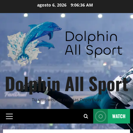
Skip
agosto 6, 2026
9:06:38 AM
to
content
Dolphin All Sport
Tu sitio web de noticias Deportivas
WATCH
Primary
Menu