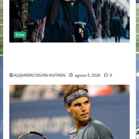
Cine
“EBENEZER” MARCA EL REGRESO DE JOHNNY DEPP A
HOLLYWOOD TRAS SU PASO POR EL CINE
INDEPENDIENTE EUROPEO
ALEJANDRO DELFIN HUITRON
agosto 5, 2026
0