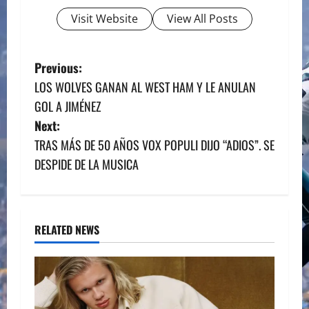
Visit Website
View All Posts
P
Previous:
LOS WOLVES GANAN AL WEST HAM Y LE ANULAN
o
GOL A JIMÉNEZ
s
Next:
TRAS MÁS DE 50 AÑOS VOX POPULI DIJO “ADIOS”. SE
t
DESPIDE DE LA MUSICA
n
a
RELATED NEWS
v
i
g