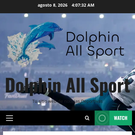
Skip
agosto 8, 2026
4:07:34 AM
to
content
Dolphin All Sport
Tu sitio web de noticias Deportivas
WATCH
Primary
Menu