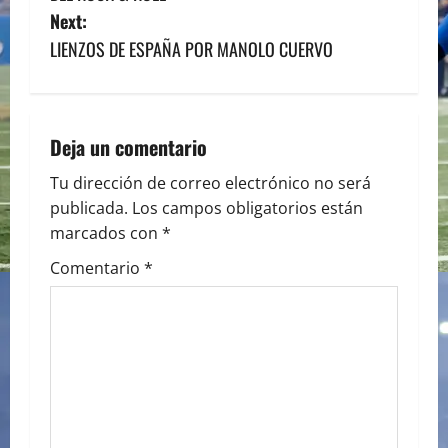
s
Next:
LIENZOS DE ESPAÑA POR MANOLO CUERVO
t
n
a
Deja un comentario
v
Tu dirección de correo electrónico no será
publicada.
Los campos obligatorios están
i
marcados con
*
g
Comentario
*
a
t
i
o