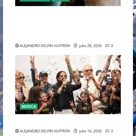
EL DEBUT DEL HEREDERO DEL POP EN EL
TEMPLO DEL TENIS “JAAFAR JACKSON”
CONQUISTA WIMBLEDON JUNTO A POLO RALPH
LAUREN
ALEJANDRO DELFIN HUITRON
julio 28, 2026
0
MUSICA
CULTURA
ALEJANDRO DELFIN HUITRON
julio 16, 2026
0