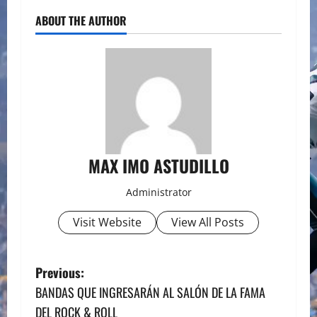
ABOUT THE AUTHOR
MAX IMO ASTUDILLO
Administrator
Visit Website
View All Posts
P
Previous:
BANDAS QUE INGRESARÁN AL SALÓN DE LA FAMA
o
DEL ROCK & ROLL