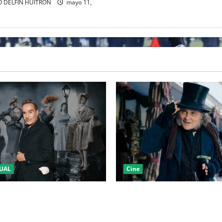
 DELFIN HUITRON
mayo 11,
UAL
Cine
LA 2027 HOMENAJEARÁ A
“EBENEZER” MARCA EL REGR
IANO MARCANDO EL REGRESO
JOHNNY DEPP A HOLLYWOOD
EL DRAMATISMO
PASO POR EL CINE INDEPEND