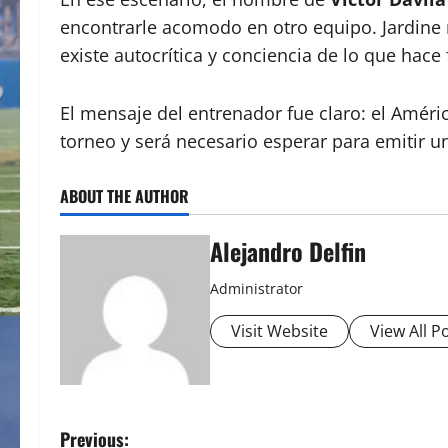
encontrarle acomodo en otro equipo. Jardine r
existe autocrítica y conciencia de lo que hace f
El mensaje del entrenador fue claro: el Améri
torneo y será necesario esperar para emitir u
ABOUT THE AUTHOR
Alejandro Delfin
Administrator
Visit Website
View All P
P
Previous: