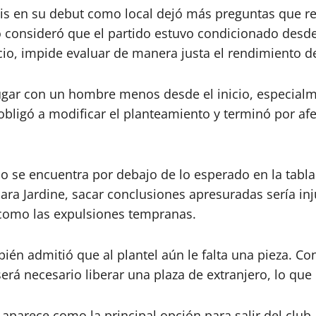
uis en su debut como local dejó más preguntas que re
ño consideró que el partido estuvo condicionado desd
cio, impide evaluar de manera justa el rendimiento d
jugar con un hombre menos desde el inicio, especialm
obligó a modificar el planteamiento y terminó por afe
o se encuentra por debajo de lo esperado en la tabla 
ara Jardine, sacar conclusiones apresuradas sería inj
 como las expulsiones tempranas.
bién admitió que al plantel aún le falta una pieza. Co
erá necesario liberar una plaza de extranjero, lo que
aparece como la principal opción para salir del club,