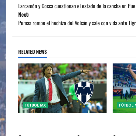
Larcamón y Cocca cuestionan el estado de la cancha en Pueb
o
Next:
s
Pumas rompe el hechizo del Volcán y sale con vida ante Tig
t
n
RELATED NEWS
a
v
i
g
FÚTBOL MX
FÚTBOL 
a
MATIAS ALMEYDA A LOS RAYADOS DE
Pachuca el
t
MONTERREY
sueño del