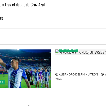
la tras el debut de Cruz Azul
res
FÚTBOL MX
CHIVAS REMONTO A UNOS TI
GATITOS
ALEJANDRO DELFIN HUITRON
2026
MX
imina a Toluca y acaba con el
 tricampeonato