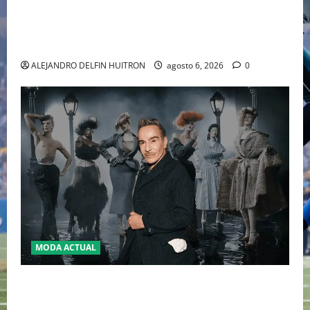
EL RETORNO DEL DÚO DINÁMICO: SERENA Y VENUS
WILLIAMS DISPUTARÁN LOS DOBLES EN CINCINNATI
2026
ALEJANDRO DELFIN HUITRON
agosto 6, 2026
0
MODA ACTUAL
LA MET GALA 2027 HOMENAJEARÁ A JOHN GALLIANO
MARCANDO EL REGRESO DEL REY DEL DRAMATISMO