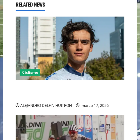
RELATED NEWS
v
i
g
a
t
Ciclismo
i
o
¡Histórico!: Isaac del Toro conquista la Tirreno-
Adriático 2026
n
ALEJANDRO DELFIN HUITRON
marzo 17, 2026