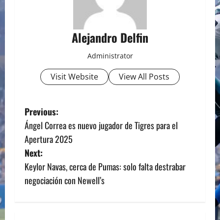
Alejandro Delfin
Administrator
Visit Website
View All Posts
P
Previous:
Ángel Correa es nuevo jugador de Tigres para el
o
Apertura 2025
s
Next:
Keylor Navas, cerca de Pumas: solo falta destrabar
t
negociación con Newell’s
n
a