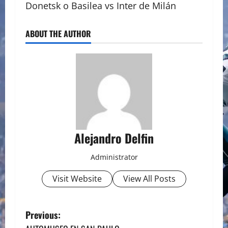
Donetsk o Basilea vs Inter de Milán
ABOUT THE AUTHOR
Alejandro Delfin
Administrator
Visit Website
View All Posts
P
Previous: