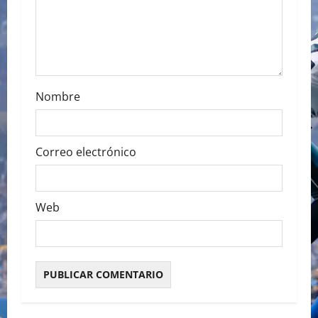
o
n
Nombre
Correo electrónico
Web