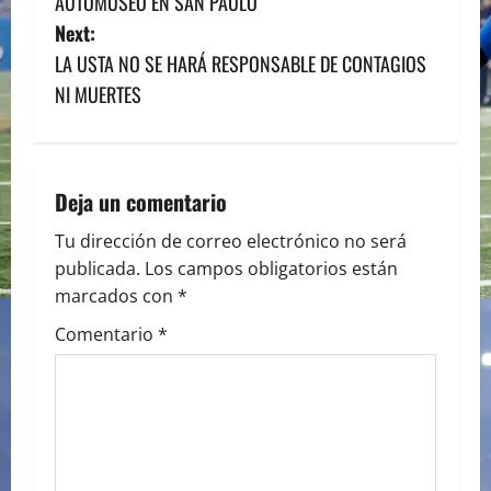
AUTOMUSEO EN SAN PAULO
o
Next:
s
LA USTA NO SE HARÁ RESPONSABLE DE CONTAGIOS
NI MUERTES
t
n
a
Deja un comentario
v
Tu dirección de correo electrónico no será
publicada.
Los campos obligatorios están
i
marcados con
*
g
Comentario
*
a
t
i