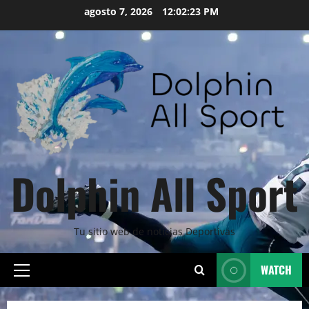
Skip
agosto 7, 2026
12:02:24 PM
to
content
Dolphin All Sport
Tu sitio web de noticias Deportivas
WATCH
Primary
Menu