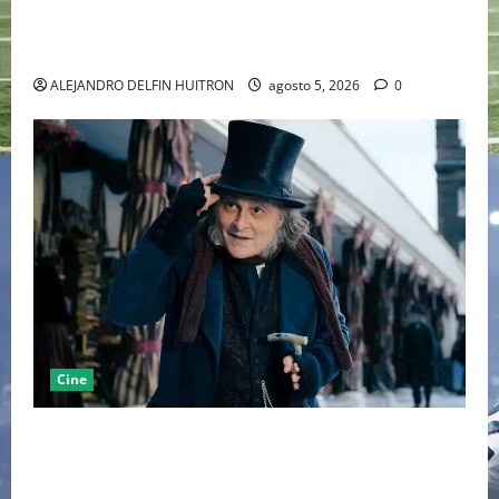
LA MET GALA 2027 HOMENAJEARÁ A JOHN GALLIANO
MARCANDO EL REGRESO DEL REY DEL DRAMATISMO
ALEJANDRO DELFIN HUITRON
agosto 5, 2026
0
Cine
“EBENEZER” MARCA EL REGRESO DE JOHNNY DEPP A
HOLLYWOOD TRAS SU PASO POR EL CINE
INDEPENDIENTE EUROPEO