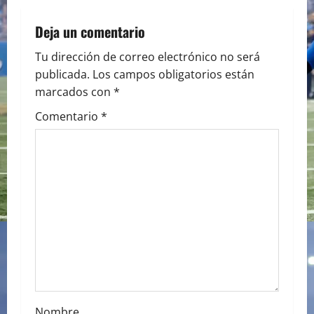
n
a
Deja un comentario
v
Tu dirección de correo electrónico no será
publicada.
Los campos obligatorios están
i
marcados con
*
g
Comentario
*
a
t
i
o
n
Nombre