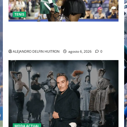
TENIS
EL RETORNO DEL DÚO DINÁMICO: SERENA Y VENUS
WILLIAMS DISPUTARÁN LOS DOBLES EN CINCINNATI
2026
ALEJANDRO DELFIN HUITRON
agosto 6, 2026
0
MODA ACTUAL