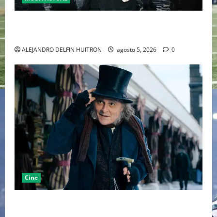
LA MET GALA 2027 HOMENAJEARÁ A JOHN GALLIANO
MARCANDO EL REGRESO DEL REY DEL DRAMATISMO
ALEJANDRO DELFIN HUITRON
agosto 5, 2026
0
Cine
“EBENEZER” MARCA EL REGRESO DE JOHNNY DEPP A
HOLLYWOOD TRAS SU PASO POR EL CINE