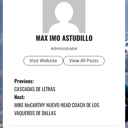
MAX IMO ASTUDILLO
Administrator
Visit Website
View All Posts
P
Previous:
CASCADAS DE LETRAS
o
Next:
s
MIKE McCARTHY NUEVO HEAD COACH DE LOS
VAQUEROS DE DALLAS
t