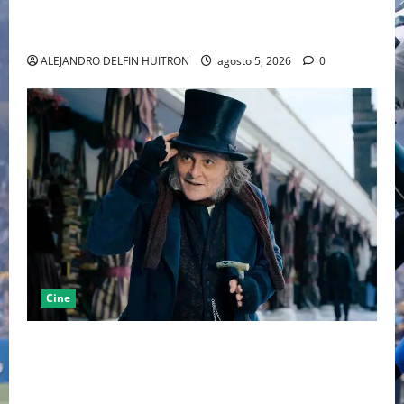
LA MET GALA 2027 HOMENAJEARÁ A JOHN GALLIANO
MARCANDO EL REGRESO DEL REY DEL DRAMATISMO
ALEJANDRO DELFIN HUITRON
agosto 5, 2026
0
Cine
“EBENEZER” MARCA EL REGRESO DE JOHNNY DEPP A
HOLLYWOOD TRAS SU PASO POR EL CINE
INDEPENDIENTE EUROPEO