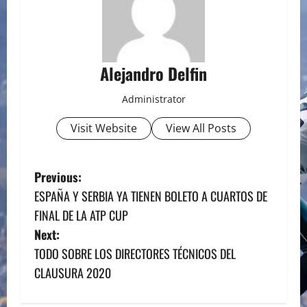
Alejandro Delfin
Administrator
Visit Website
View All Posts
P
Previous:
ESPAÑA Y SERBIA YA TIENEN BOLETO A CUARTOS DE
o
FINAL DE LA ATP CUP
s
Next:
TODO SOBRE LOS DIRECTORES TÉCNICOS DEL
t
CLAUSURA 2020
n