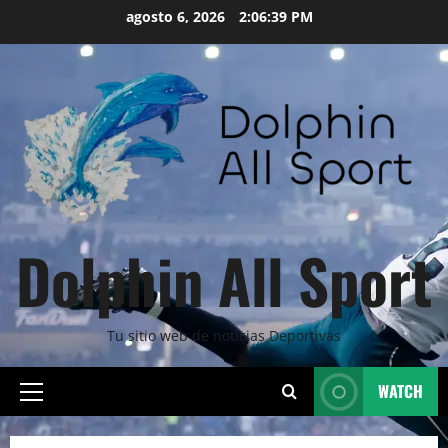
Skip
agosto 6, 2026
2:06:40 PM
to
content
Dolphin All Sport
Tu sitio web de noticias Deportivas
WATCH
Primary
Menu