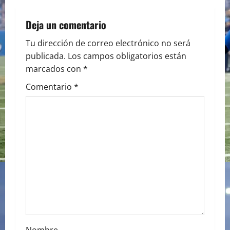
a
Deja un comentario
v
Tu dirección de correo electrónico no será
i
publicada.
Los campos obligatorios están
marcados con
*
g
Comentario
*
a
t
i
o
n