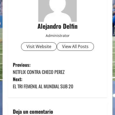
Alejandro Delfin
Administrator
Visit Website
View All Posts
P
Previous:
NETFLIX CONTRA CHECO PEREZ
o
Next:
s
EL TRI FEMENIL AL MUNDIAL SUB 20
t
n
Deja un comentario