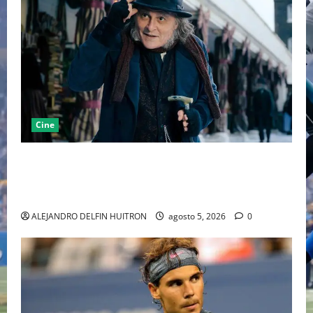
Cine
“EBENEZER” MARCA EL REGRESO DE JOHNNY DEPP A
HOLLYWOOD TRAS SU PASO POR EL CINE
INDEPENDIENTE EUROPEO
ALEJANDRO DELFIN HUITRON
agosto 5, 2026
0