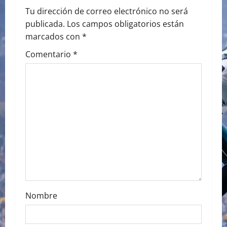
a
Tu dirección de correo electrónico no será
publicada.
Los campos obligatorios están
v
marcados con
*
i
Comentario
*
g
a
t
i
o
n
Nombre