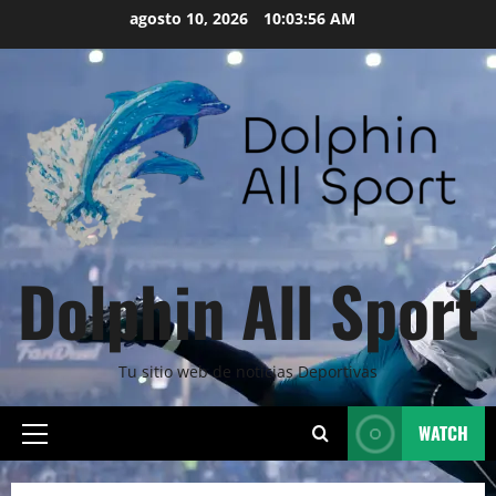
Skip
agosto 10, 2026
10:03:57 AM
to
content
Dolphin All Sport
Tu sitio web de noticias Deportivas
WATCH
Primary
Menu