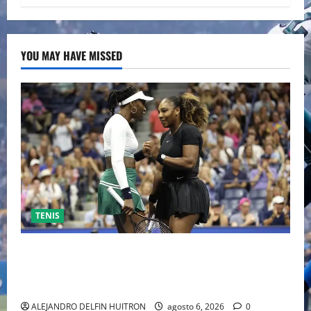
YOU MAY HAVE MISSED
TENIS
EL RETORNO DEL DÚO DINÁMICO: SERENA Y VENUS
WILLIAMS DISPUTARÁN LOS DOBLES EN CINCINNATI
2026
ALEJANDRO DELFIN HUITRON
agosto 6, 2026
0