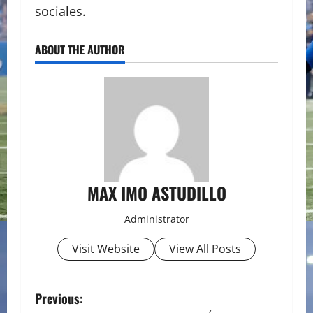
sociales.
ABOUT THE AUTHOR
MAX IMO ASTUDILLO
Administrator
Visit Website
View All Posts
P
Previous: