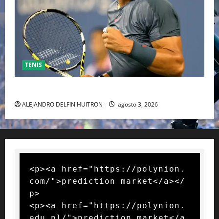
TENIS
RAFA NADAL EL MÁS GRANDE DEL MUNDO DEL TENIS
ALEJANDRO DELFIN HUITRON
agosto 3, 2026
<p><a href="https://polynion.
com/">prediction market</a></
p>

<p><a href="https://polynion.
edu.pl/">prediction market</a