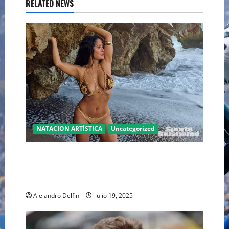
RELATED NEWS
NATACION ARTÍSTICA
Uncategorized
SALMA HAYEK EN SPORTS ILLUSTRATED
SWIMSUIT 2025: UN ICONO SIN EDAD DESAFÍA
ESTEREOTIPOS
Alejandro Delfin
julio 19, 2025