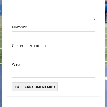
o
n
Nombre
Correo electrónico
Web