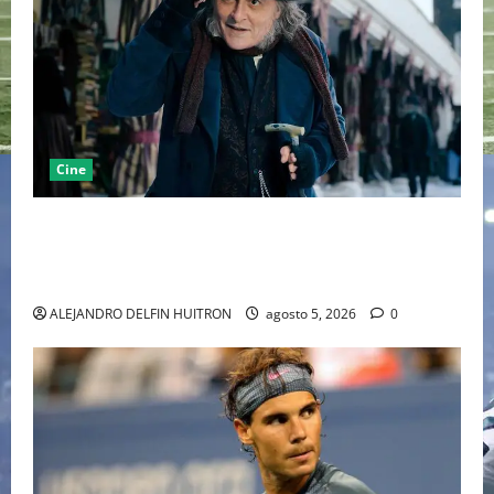
Cine
“EBENEZER” MARCA EL REGRESO DE JOHNNY DEPP A
HOLLYWOOD TRAS SU PASO POR EL CINE
INDEPENDIENTE EUROPEO
ALEJANDRO DELFIN HUITRON
agosto 5, 2026
0