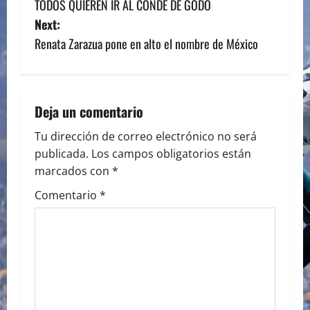
TODOS QUIEREN IR AL CONDE DE GODÓ
o
Next:
s
Renata Zarazua pone en alto el nombre de México
t
n
Deja un comentario
a
Tu dirección de correo electrónico no será
publicada.
Los campos obligatorios están
v
marcados con
*
i
Comentario
*
g
a
t
i