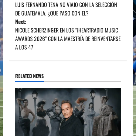
LUIS FERNANDO TENA NO VIAJO CON LA SELECCIÓN
o
DE GUATEMALA, ¿QUE PASO CON EL?
s
Next:
NICOLE SCHERZINGER EN LOS “iHEARTRADIO MUSIC
t
AWARDS 2026” CON LA MAESTRÍA DE REINVENTARSE
n
A LOS 47
a
v
RELATED NEWS
i
g
a
t