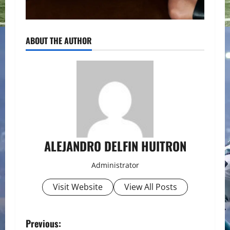
ABOUT THE AUTHOR
ALEJANDRO DELFIN HUITRON
Administrator
Visit Website
View All Posts
P
Previous: