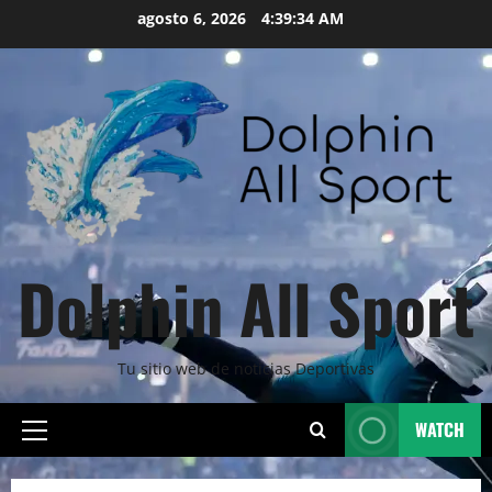
Skip
agosto 6, 2026
4:39:35 AM
to
content
Dolphin All Sport
Tu sitio web de noticias Deportivas
WATCH
Primary
Menu