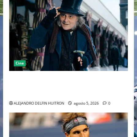
Cine
“EBENEZER” MARCA EL REGRESO DE JOHNNY DEPP A
HOLLYWOOD TRAS SU PASO POR EL CINE
INDEPENDIENTE EUROPEO
ALEJANDRO DELFIN HUITRON
agosto 5, 2026
0