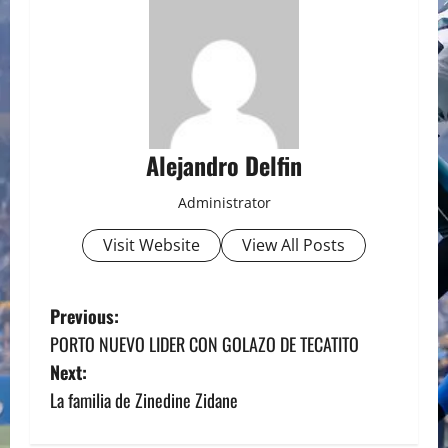
Alejandro Delfin
Administrator
Visit Website
View All Posts
P
Previous:
PORTO NUEVO LIDER CON GOLAZO DE TECATITO
o
Next:
s
La familia de Zinedine Zidane
t