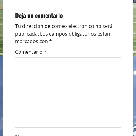
n
Deja un comentario
a
Tu dirección de correo electrónico no será
publicada.
Los campos obligatorios están
v
marcados con
*
i
Comentario
*
g
a
t
i
o
n