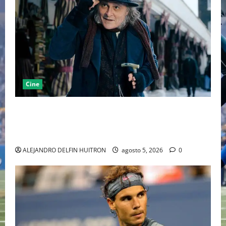
Cine
“EBENEZER” MARCA EL REGRESO DE JOHNNY DEPP A
HOLLYWOOD TRAS SU PASO POR EL CINE
INDEPENDIENTE EUROPEO
ALEJANDRO DELFIN HUITRON
agosto 5, 2026
0