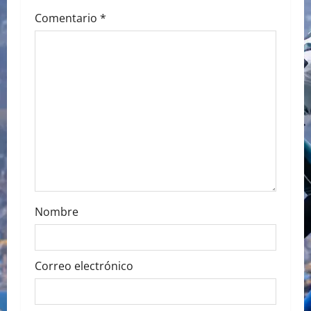
t
Comentario
*
i
o
n
Nombre
Correo electrónico