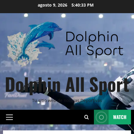
Skip
agosto 9, 2026
5:40:35 PM
to
content
Dolphin All Sport
Tu sitio web de noticias Deportivas
WATCH
Primary
Menu