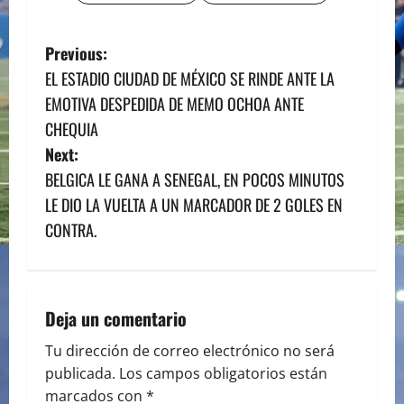
P
Previous:
EL ESTADIO CIUDAD DE MÉXICO SE RINDE ANTE LA
o
EMOTIVA DESPEDIDA DE MEMO OCHOA ANTE
s
CHEQUIA
Next:
t
BELGICA LE GANA A SENEGAL, EN POCOS MINUTOS
n
LE DIO LA VUELTA A UN MARCADOR DE 2 GOLES EN
CONTRA.
a
v
i
Deja un comentario
g
Tu dirección de correo electrónico no será
publicada.
Los campos obligatorios están
a
marcados con
*