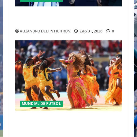
GIANNI INFANTINO Y LA FIFA, ENMEDIO DEL
HURACAN
ALEJANDRO DELFIN HUITRON
julio 31, 2026
0
MUNDIAL DE FUTBOL
HACIENDO HISTORIA CON LA CLAUSURA Y EL
PRIMER HALFTIME SHOW EN LA HISTORIA DEL
MUNDIAL 2026